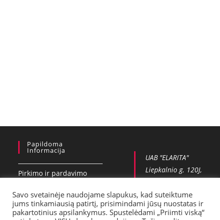
Papildoma
Informacija
UAB "ELARITA"
Liepkalnio g. 120J,
Pirkimo ir pardavimo
Vilnius
taisykles
+37065551006
Savo svetainėje naudojame slapukus, kad suteiktume
jums tinkamiausią patirtį, prisimindami jūsų nuostatas ir
Privatumo politika
info@vobla.lt
pakartotinius apsilankymus. Spustelėdami „Priimti viską“