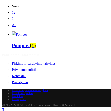
View:
12
24
All
Pompos
(1)
Papildoma informacija
Pirkimo ir pardavimo taisykles
Privatumo politika
Kontaktai
Pristatymas
Pirkimo ir pardavimo taisykles
Privatumo politika
Kontaktai
Pristatymas
2009 - 2022 © VOBLA.lT / Sprendimas: ITNeeds & Sidicer.lt