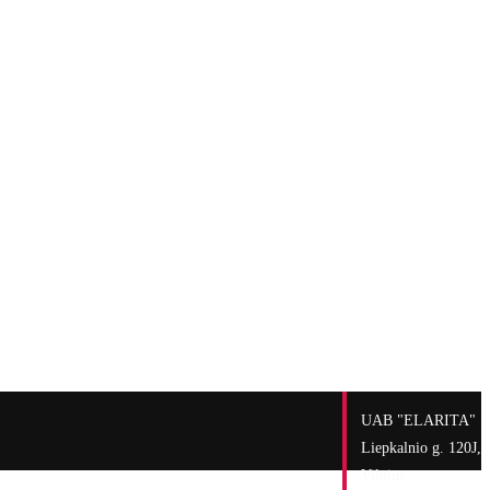
UAB "ELARITA"
Liepkalnio g. 120J,
Vilnius