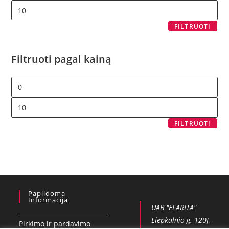
FILTRUOTI
Filtruoti pagal kainą
FILTRUOTI
Papildoma
Informacija
UAB "ELARITA"
Liepkalnio g. 120J,
Pirkimo ir pardavimo