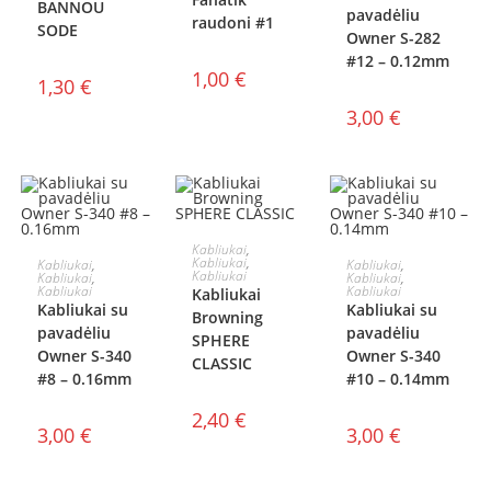
BANNOU
pavadėliu
raudoni #1
SODE
Owner S-282
#12 – 0.12mm
1,00
€
1,30
€
3,00
€
PASIRINKTI
Kabliukai
,
Į KREPŠELĮ
Į KREPŠELĮ
Kabliukai
,
Kabliukai
,
Kabliukai
,
Kabliukai
Kabliukai
,
Kabliukai
,
SAVYBES
Kabliukai
Kabliukai
Kabliukai
Kabliukai su
Kabliukai su
Browning
pavadėliu
pavadėliu
SPHERE
Owner S-340
Owner S-340
CLASSIC
#8 – 0.16mm
#10 – 0.14mm
2,40
€
3,00
€
3,00
€