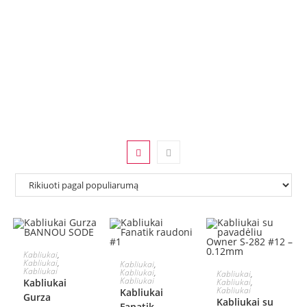
PASIRINKTI
Kabliukai
,
Į KREPŠELĮ
Kabliukai
,
Kabliukai
,
Į KREPŠELĮ
Kabliukai
Kabliukai
,
Kabliukai
,
SAVYBES
Kabliukai
Kabliukai
Kabliukai
,
Kabliukai
Kabliukai
Gurza
Kabliukai su
Fanatik