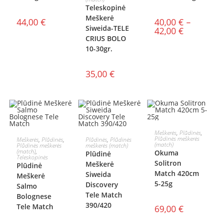
Teleskopinė
Meškerė
44,00
€
40,00
€
–
Siweida-TELE
42,00
€
CRIUS BOLO
10-30gr.
35,00
€
Į KREPŠELĮ
Meškerės
,
Plūdinės
,
PASIRINKTI
PASIRINKTI
Plūdinės meškerės
Meškerės
,
Plūdinės
,
Plūdinės
,
Plūdinės
(match)
Plūdinės meškerės
meškerės (match)
(match)
,
Okuma
Plūdinė
SAVYBES
SAVYBES
Teleskopinės
Solitron
Meškerė
Plūdinė
Match 420cm
Siweida
Meškerė
5-25g
Discovery
Salmo
Tele Match
Bolognese
390/420
Tele Match
69,00
€