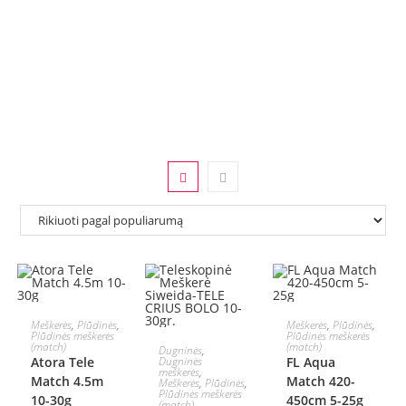
Į KREPŠELĮ
PASIRINKTI
Meškerės
,
Plūdinės
,
Meškerės
,
Plūdinės
,
Plūdinės meškerės
Plūdinės meškerės
Į KREPŠELĮ
(match)
(match)
Dugninės
,
SAVYBES
Atora Tele
Dugninės
FL Aqua
meškerės
,
Match 4.5m
Match 420-
Meškerės
,
Plūdinės
,
Plūdinės meškerės
10-30g
450cm 5-25g
(match)