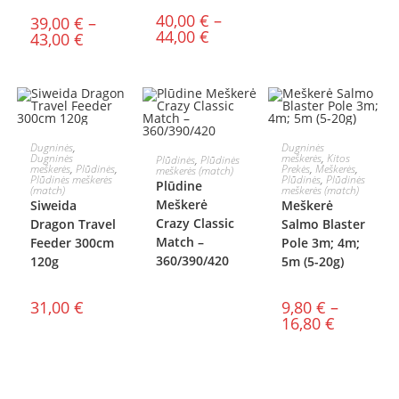
40,00
€
–
39,00
€
–
44,00
€
43,00
€
Į KREPŠELĮ
PASIRINKTI
Dugninės
,
Dugninės
DAUGIAU
Dugninės
meškerės
,
Kitos
Plūdinės
,
Plūdinės
meškerės
,
Plūdinės
,
Prekės
,
Meškerės
,
meškerės (match)
SAVYBES
Plūdinės meškerės
Plūdinės
,
Plūdinės
Plūdine
(match)
meškerės (match)
Meškerė
Siweida
Meškerė
Crazy Classic
Dragon Travel
Salmo Blaster
Match –
Feeder 300cm
Pole 3m; 4m;
360/390/420
120g
5m (5-20g)
31,00
€
9,80
€
–
16,80
€