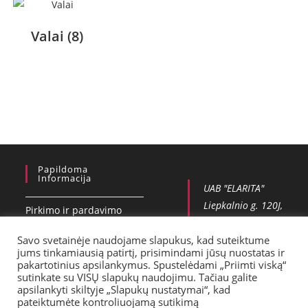
Valai
(8)
Papildoma
Informacija
UAB "ELARITA"
Liepkalnio g. 120J,
Pirkimo ir pardavimo
Vilnius
taisykles
+37065551006
Savo svetainėje naudojame slapukus, kad suteiktume
jums tinkamiausią patirtį, prisimindami jūsų nuostatas ir
Privatumo politika
info@vobla.lt
pakartotinius apsilankymus. Spustelėdami „Priimti viską“
sutinkate su VISŲ slapukų naudojimu. Tačiau galite
Kontaktai
apsilankyti skiltyje „Slapukų nustatymai“, kad
pateiktumėte kontroliuojamą sutikimą
Pristatymas