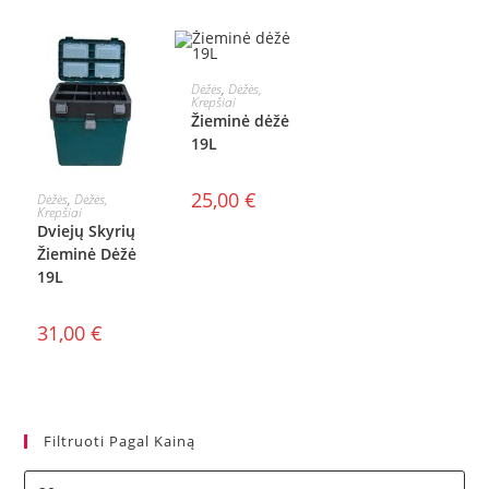
Į KREPŠELĮ
Dėžės
,
Dėžės,
Krepšiai
Žieminė dėžė
19L
Į KREPŠELĮ
25,00
€
Dėžės
,
Dėžės,
Krepšiai
Dviejų Skyrių
Žieminė Dėžė
19L
31,00
€
Filtruoti Pagal Kainą