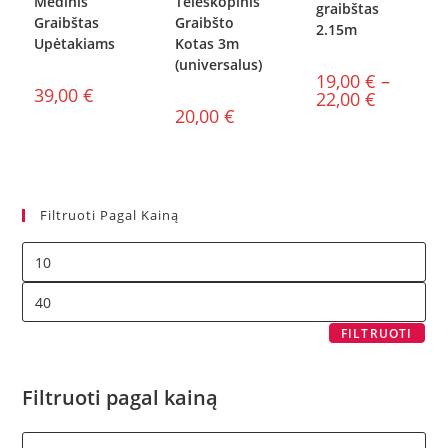
Medinis
Teleskopinis
graibštas
Graibštas
Graibšto
2.15m
Upėtakiams
Kotas 3m
(universalus)
19,00
€
–
39,00
€
22,00
€
20,00
€
Filtruoti Pagal Kainą
FILTRUOTI
Filtruoti pagal kainą