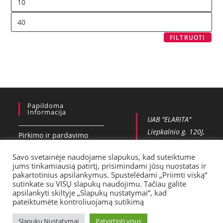
FILTRUOTI
Papildoma
Informacija
UAB "ELARITA"
Liepkalnio g. 120J,
Pirkimo ir pardavimo
Vilnius
taisykles
Savo svetainėje naudojame slapukus, kad suteiktume
+37065551006
jums tinkamiausią patirtį, prisimindami jūsų nuostatas ir
Privatumo politika
info@vobla.lt
pakartotinius apsilankymus. Spustelėdami „Priimti viską“
sutinkate su VISŲ slapukų naudojimu. Tačiau galite
Kontaktai
apsilankyti skiltyje „Slapukų nustatymai“, kad
pateiktumėte kontroliuojamą sutikimą
Pristatymas
Slapuku Nustatymai
Patvirtinti visus