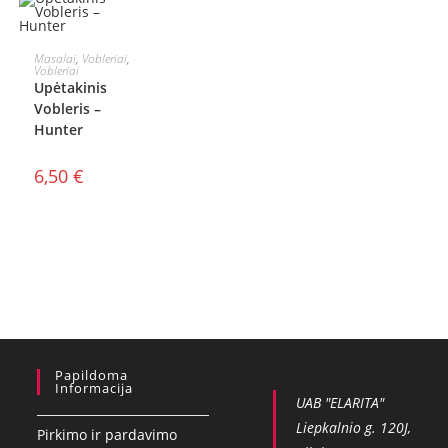
Į KREPŠELĮ
Masalai
,
Vobleriai
,
Vobleriai
Upėtakinis
Vobleris –
Hunter
6,50
€
Papildoma
Informacija
UAB "ELARITA"
Liepkalnio g. 120J,
Pirkimo ir pardavimo