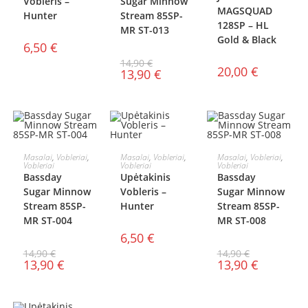
Vobleris –
Sugar Minnow
MAGSQUAD
Hunter
Stream 85SP-
128SP – HL
MR ST-013
Gold & Black
6,50
€
14,90
€
20,00
€
13,90
€
Į KREPŠELĮ
Į KREPŠELĮ
Į KREPŠELĮ
Masalai
,
Vobleriai
,
Masalai
,
Vobleriai
,
Masalai
,
Vobleriai
,
Vobleriai
Vobleriai
Vobleriai
AKCIJA!
AKCIJA!
Bassday
Upėtakinis
Bassday
Sugar Minnow
Vobleris –
Sugar Minnow
Stream 85SP-
Hunter
Stream 85SP-
MR ST-004
MR ST-008
6,50
€
14,90
€
14,90
€
13,90
€
13,90
€