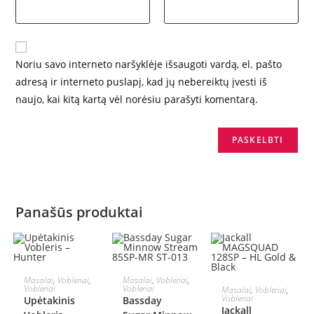
Noriu savo interneto naršyklėje išsaugoti vardą, el. pašto
adresą ir interneto puslapį, kad jų nebereiktų įvesti iš
naujo, kai kitą kartą vėl norėsiu parašyti komentarą.
Panašūs produktai
Į KREPŠELĮ
Į KREPŠELĮ
Masalai
,
Vobleriai
,
Masalai
,
Vobleriai
,
Į KREPŠELĮ
Vobleriai
Vobleriai
Masalai
,
Vobleriai
,
AKCIJA!
Vobleriai
Upėtakinis
Bassday
Jackall