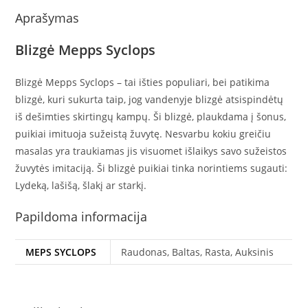
Aprašymas
Blizgė Mepps Syclops
Blizgė Mepps Syclops – tai išties populiari, bei patikima
blizgė, kuri sukurta taip, jog vandenyje blizgė atsispindėtų
iš dešimties skirtingų kampų. Ši blizgė, plaukdama į šonus,
puikiai imituoja sužeistą žuvytę. Nesvarbu kokiu greičiu
masalas yra traukiamas jis visuomet išlaikys savo sužeistos
žuvytės imitaciją. Ši blizgė puikiai tinka norintiems sugauti:
Lydeką, lašišą, šlakį ar starkį.
Papildoma informacija
MEPS SYCLOPS
Raudonas, Baltas, Rasta, Auksinis