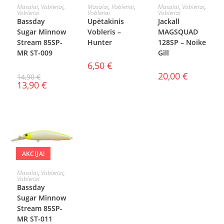
Į KREPŠELĮ
Į KREPŠELĮ
Į KREPŠELĮ
Masalai
,
Vobleriai
,
Masalai
,
Vobleriai
,
Masalai
,
Vobleriai
,
Vobleriai
Vobleriai
Vobleriai
Bassday
Upėtakinis
Jackall
Sugar Minnow
Vobleris –
MAGSQUAD
Stream 85SP-
Hunter
128SP – Noike
MR ST-009
Gill
6,50
€
20,00
€
14,90
€
13,90
€
AKCIJA!
Į KREPŠELĮ
Masalai
,
Vobleriai
,
Vobleriai
Bassday
Sugar Minnow
Stream 85SP-
MR ST-011