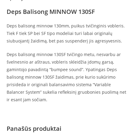
Deps Balisong MINNOW 130SF
Deps balisong minnow 130mm, puikus tvičinginis vobleris.
Tiek F tiek SP bei SF tipo modeliai turi labai originalų
siubuojantį žaidimą, bet pas suspenderį jis agresyvesnis.
Deps balisong minnow 130SF tvičingo metu, nesvarbu ar
švelnesnio ar aštraus, vobleris skleidžia įdomų garsą,
gamintojo pavadintą “bumpee sound”. Ypatingas Deps
balisong minnow 130SF žaidimas, prie kurio sukūrimo
prisideda ir originali balansavimo sistema “Variable
Balancer System” sukelia refleksinį gruobonies puolimą net
ir esant jam sočiam.
Panašūs produktai