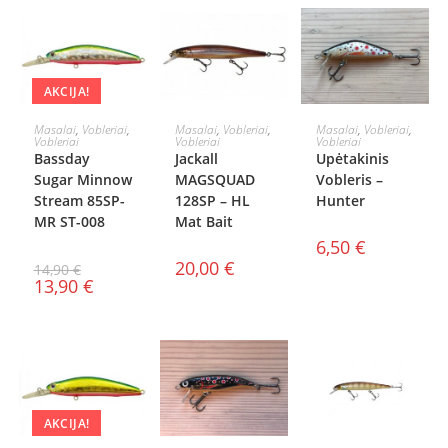
AKCIJA!
Į KREPŠELĮ
Į KREPŠELĮ
Į KREPŠELĮ
Masalai
,
Vobleriai
,
Masalai
,
Vobleriai
,
Masalai
,
Vobleriai
,
Vobleriai
Vobleriai
Vobleriai
Bassday
Jackall
Upėtakinis
Sugar Minnow
MAGSQUAD
Vobleris –
Stream 85SP-
128SP – HL
Hunter
MR ST-008
Mat Bait
6,50
€
20,00
€
14,90
€
13,90
€
AKCIJA!