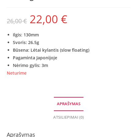
22,00
€
26,00
€
Ilgis: 130mm
Svoris: 26.5
g
Būsena: Lėtai kylantis
(slow floating)
Pagaminta Japonijoje
Nėrimo gylis: 3m
Neturime
APRAŠYMAS
ATSILIEPIMAI (0)
Aprašymas