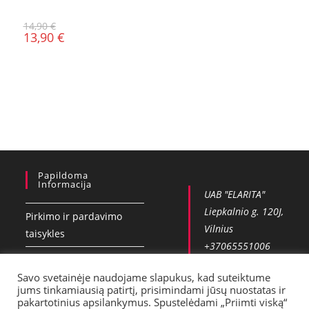
14,90
€
13,90
€
Papildoma
Informacija
UAB "ELARITA"
Liepkalnio g. 120J,
Pirkimo ir pardavimo
Vilnius
taisykles
+37065551006
Privatumo politika
info@vobla.lt
Savo svetainėje naudojame slapukus, kad suteiktume
Kontaktai
jums tinkamiausią patirtį, prisimindami jūsų nuostatas ir
pakartotinius apsilankymus. Spustelėdami „Priimti viską“