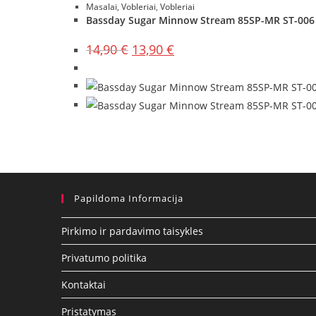
Masalai
,
Vobleriai
,
Vobleriai
Bassday Sugar Minnow Stream 85SP-MR ST-006
Original
Current
14,90
€
13,90
€
price
price
was:
is:
14,90 €.
13,90 €.
Papildoma Informacija
Pirkimo ir pardavimo taisykles
Privatumo politika
Kontaktai
Pristatymas