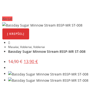
Akcija!
Į KREPŠELĮ
Masalai
,
Vobleriai
,
Vobleriai
Bassday Sugar Minnow Stream 85SP-MR ST-008
Original
Current
14,90
€
13,90
€
price
price
was:
is:
14,90 €.
13,90 €.