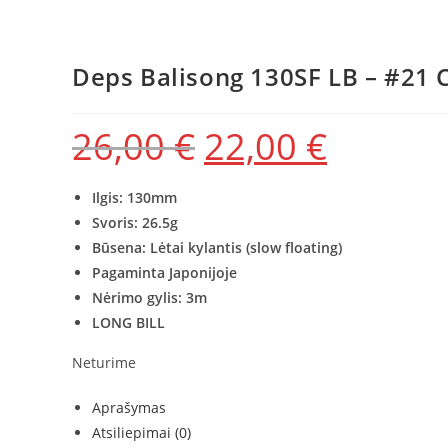
Deps Balisong 130SF LB – #21
26,00
€
22,00
€
Original
Current
price
price
was:
is:
26,00 €.
22,00 €.
Ilgis: 130mm
Svoris: 26.5
g
Būsena: Lėtai kylantis
(slow floating)
Pagaminta Japonijoje
Nėrimo gylis: 3m
LONG BILL
Neturime
Aprašymas
Atsiliepimai (0)