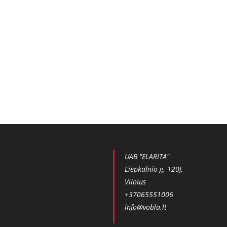
UAB "ELARITA"
Liepkalnio g. 120J,
Vilnius
+37065551006
info@vobla.lt