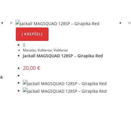
Į KREPŠELĮ
Masalai
,
Vobleriai
,
Vobleriai
Jackall MAGSQUAD 128SP – Girapika Red
20,00
€
nk