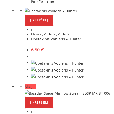
Į KREPŠELĮ
Masalai
,
Vobleriai
,
Vobleriai
Upėtakinis Vobleris – Hunter
6,50
€
Akcija!
Į KREPŠELĮ