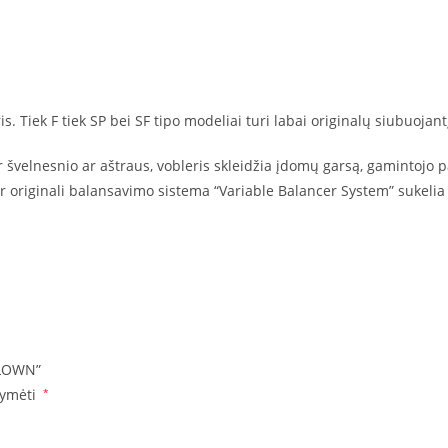
 Tiek F tiek SP bei SF tipo modeliai turi labai originalų siubuojant
 švelnesnio ar aštraus, vobleris skleidžia įdomų garsą, gamintojo
 originali balansavimo sistema “Variable Balancer System” sukelia 
CLOWN”
žymėti
*