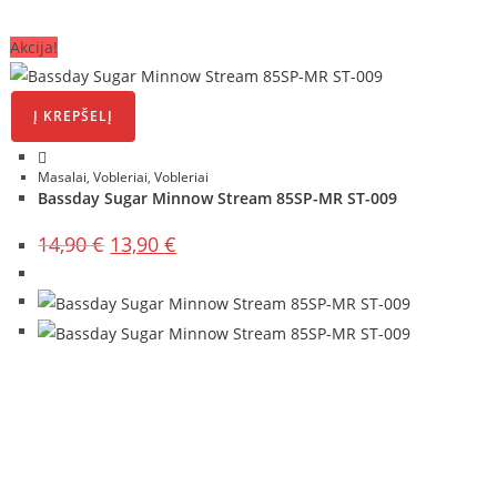
Akcija!
Į KREPŠELĮ
Masalai
,
Vobleriai
,
Vobleriai
Bassday Sugar Minnow Stream 85SP-MR ST-009
Original
Current
14,90
€
13,90
€
price
price
was:
is:
14,90 €.
13,90 €.