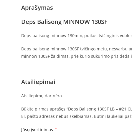
Aprašymas
Deps Balisong MINNOW 130SF
Deps balisong minnow 130mm, puikus tvičinginis vobleris.
Deps balisong minnow 130SF tvičingo metu, nesvarbu ar
minnow 130SF žaidimas, prie kurio sukūrimo prisideda ir
Atsiliepimai
Atsiliepimų dar nėra.
Būkite pirmas aprašęs “Deps Balisong 130SF LB – #21 
El. pašto adresas nebus skelbiamas.
Būtini laukeliai pa
Jūsų įvertinimas
*