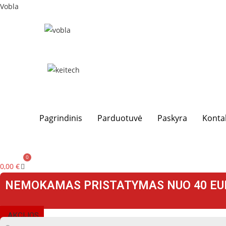
Skip
Vobla
to
content
Pagrindinis
Parduotuvė
Paskyra
Konta
0,00
€
NEMOKAMAS PRISTATYMAS NUO 40 EU
AKCIJOS