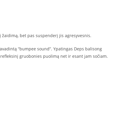
į žaidimą, bet pas suspenderį jis agresyvesnis.
 pavadintą “bumpee sound”. Ypatingas Deps balisong
refleksinį gruobonies puolimą net ir esant jam sočiam.