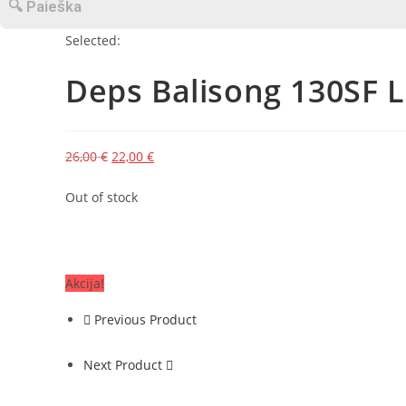
Selected:
Deps Balisong 130SF 
Original
Current
26,00
€
22,00
€
price
price
Out of stock
was:
is:
26,00 €.
22,00 €.
Akcija!
Previous Product
Next Product