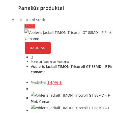
Panašūs produktai
Out of Stock
Akcija!
DAUGIAU
Masalai
,
Vobleriai
,
Vobleriai
Vobleris Jackall TIMON Tricoroll GT 88MD – F Pi
Yamame
Original
Current
16,00
€
14,99
€
price
price
was:
is:
16,00 €.
14,99 €.