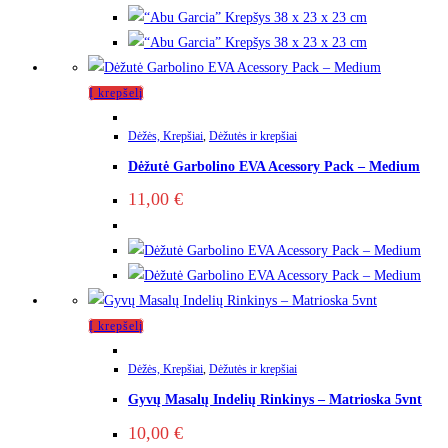
Į krepšelį
Dėžės, Krepšiai
,
Dėžutės ir krepšiai
Dėžutė Garbolino EVA Acessory Pack – Medium
11,00
€
Į krepšelį
Dėžės, Krepšiai
,
Dėžutės ir krepšiai
Gyvų Masalų Indelių Rinkinys – Matrioska 5vnt
10,00
€