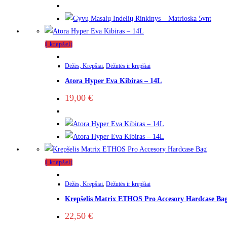
Į krepšelį
Dėžės, Krepšiai
,
Dėžutės ir krepšiai
Atora Hyper Eva Kibiras – 14L
19,00
€
Į krepšelį
Dėžės, Krepšiai
,
Dėžutės ir krepšiai
Krepšelis Matrix ETHOS Pro Accesory Hardcase Ba
22,50
€