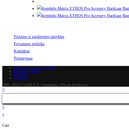
Papildoma informacija
Pirkimo ir pardavimo taisykles
Privatumo politika
Kontaktai
Pristatymas
Pirkimo ir pardavimo taisykles
Privatumo politika
Kontaktai
Pristatymas
2009 - 2022 © VOBLA.lT / Sprendimas: ITNeeds & Sidicer.lt
×
×
Cart