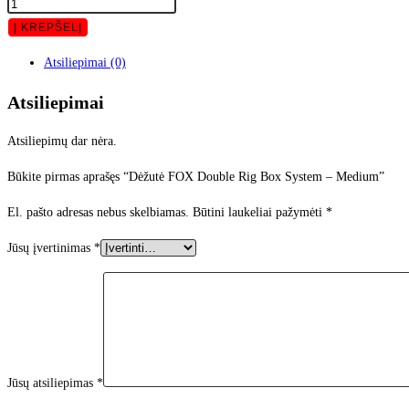
Į KREPŠELĮ
Atsiliepimai (0)
Atsiliepimai
Atsiliepimų dar nėra.
Būkite pirmas aprašęs “Dėžutė FOX Double Rig Box System – Medium”
El. pašto adresas nebus skelbiamas.
Būtini laukeliai pažymėti
*
Jūsų įvertinimas
*
Jūsų atsiliepimas
*