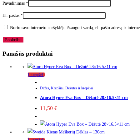
Pavadinimas
*
El. paštas
*
Noriu savo interneto naršyklėje išsaugoti vardą, el. pašto adresą ir interne
Panašūs produktai
Į krepšelį
Dėžės, Krepšiai
,
Dėžutės ir krepšiai
Atora Hyper Eva Box – Dėžutė 28×16.5×11 cm
11,50
€
Į krepšelį