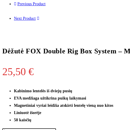
Previous Product
Next Product
Dėžutė FOX Double Rig Box System – 
25,50
€
Kabinimo lentelės iš dviejų pusių
EVA medžiaga užtikrina puikų laikymasi
Magnetiniai vyriai leidžia atskirti lentelę vieną nuo kitos
Liniuotė išorėje
50 kaisčių