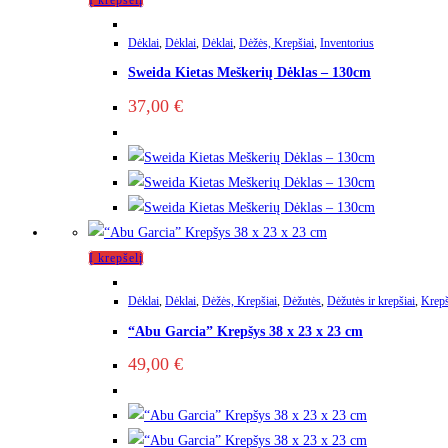
Dėklai
,
Dėklai
,
Dėklai
,
Dėžės, Krepšiai
,
Inventorius
Sweida Kietas Meškerių Dėklas – 130cm
37,00
€
Į krepšelį
Dėklai
,
Dėklai
,
Dėžės, Krepšiai
,
Dėžutės
,
Dėžutės ir krepšiai
,
Krepš
“Abu Garcia” Krepšys 38 x 23 x 23 cm
49,00
€