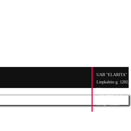
UAB "ELARITA"
Liepkalnio g. 120J,
Vilnius
+37065551006
info@vobla.lt