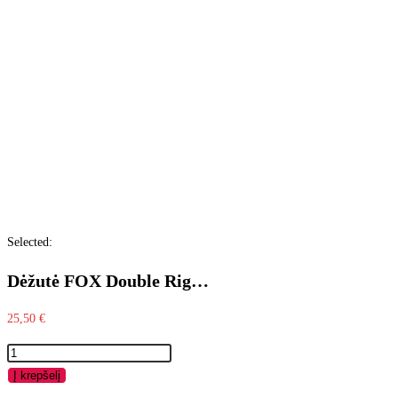
Selected:
Dėžutė FOX Double Rig…
25,50
€
Į krepšelį