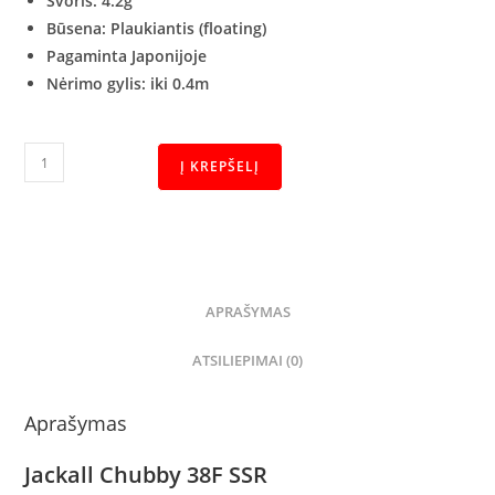
Svoris: 4.2
g
Būsena: Plaukiantis
(floating)
Pagaminta Japonijoje
Nėrimo gylis: iki 0.4m
Į KREPŠELĮ
APRAŠYMAS
ATSILIEPIMAI (0)
Aprašymas
Jackall Chubby 38F SSR