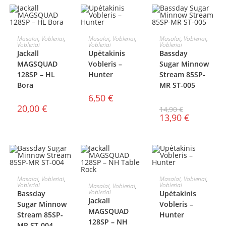
Į KREPŠELĮ
Į KREPŠELĮ
Į KREPŠELĮ
Masalai
,
Vobleriai
,
Masalai
,
Vobleriai
,
Masalai
,
Vobleriai
,
Vobleriai
Vobleriai
Vobleriai
AKCIJA!
Jackall
Upėtakinis
Bassday
MAGSQUAD
Vobleris –
Sugar Minnow
128SP – HL
Hunter
Stream 85SP-
Bora
MR ST-005
6,50
€
20,00
€
14,90
€
13,90
€
Į KREPŠELĮ
Į KREPŠELĮ
Masalai
,
Vobleriai
,
Masalai
,
Vobleriai
,
Į KREPŠELĮ
Vobleriai
Vobleriai
Masalai
,
Vobleriai
,
AKCIJA!
Vobleriai
Bassday
Upėtakinis
Jackall
Sugar Minnow
Vobleris –
MAGSQUAD
Stream 85SP-
Hunter
128SP – NH
MR ST-004