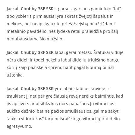
Jackall Chubby 38F SSR
– garsus, garsaus gamintojo “fat”
tipo vobleris pirmiausiai yra skirtas žvejoti šapalus ir
meknės, bet neapsigaukite prieš žvejybą neužrišdami
metalinio pavadėlio, nes lydeka retai praleidžia pro šalį
nenubausdama šio mažylio.
Jackall Chubby 38F SSR
labai gerai metasi. Šratukai viduje
nėra dideli ir todėl nekelia labai didelių triukšmo bangų,
kurių kaip paaiškėja sprendžiant pagal kibumą pilnai
užtenka.
J
ackall Chubby 38F SSR
yra labai stabilus srovėje ir
traukiant jį net per greičiausią rėvą nereiks baimintis, kad
jis apsivers ar atsitiks kas nors panašaus.Jo vibracijos
aukšto dažnio, bet ne pačios smulkiausios, galima sakyti
“aukso viduriukas” tarp neišraiškingų vibracijų ir didelio
agresyvumo.