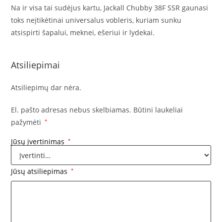
Na ir visa tai sudėjus kartu, Jackall Chubby 38F SSR gaunasi
toks neįtikėtinai universalus vobleris, kuriam sunku
atsispirti šapalui, meknei, ešeriui ir lydekai.
Atsiliepimai
Atsiliepimų dar nėra.
El. pašto adresas nebus skelbiamas.
Būtini laukeliai
pažymėti
*
Jūsų įvertinimas
*
Jūsų atsiliepimas
*