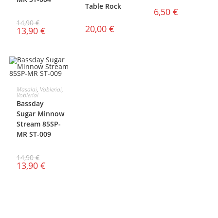
Table Rock
6,50
€
14,90
€
20,00
€
13,90
€
Į KREPŠELĮ
Masalai
,
Vobleriai
,
Vobleriai
AKCIJA!
Bassday
Sugar Minnow
Stream 85SP-
MR ST-009
14,90
€
13,90
€