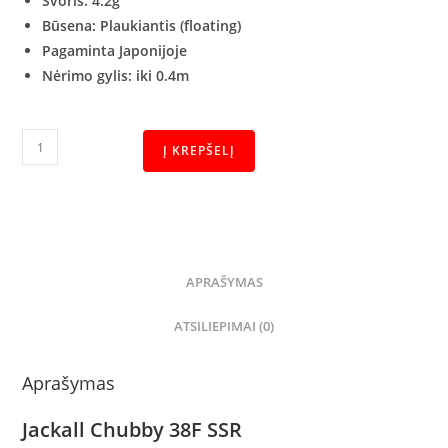
Svoris: 4.2
g
Būsena: Plaukiantis
(floating)
Pagaminta Japonijoje
Nėrimo gylis: iki 0.4m
Į KREPŠELĮ
APRAŠYMAS
ATSILIEPIMAI (0)
Aprašymas
Jackall Chubby 38F SSR