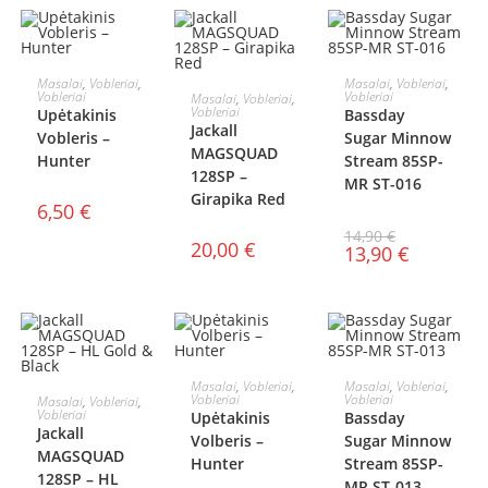
Į KREPŠELĮ
Į KREPŠELĮ
Masalai
,
Vobleriai
,
Masalai
,
Vobleriai
,
Į KREPŠELĮ
Vobleriai
Vobleriai
Masalai
,
Vobleriai
,
AKCIJA!
Vobleriai
Upėtakinis
Bassday
Jackall
Vobleris –
Sugar Minnow
MAGSQUAD
Hunter
Stream 85SP-
128SP –
MR ST-016
Girapika Red
6,50
€
14,90
€
20,00
€
13,90
€
Į KREPŠELĮ
Į KREPŠELĮ
Masalai
,
Vobleriai
,
Masalai
,
Vobleriai
,
Į KREPŠELĮ
Vobleriai
Vobleriai
Masalai
,
Vobleriai
,
AKCIJA!
Vobleriai
Upėtakinis
Bassday
Jackall
Volberis –
Sugar Minnow
MAGSQUAD
Hunter
Stream 85SP-
128SP – HL
MR ST-013