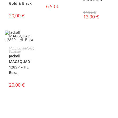
Gold & Black
6,50
€
14,90
€
20,00
€
13,90
€
Į KREPŠELĮ
Masalai
,
Vobleriai
,
Vobleriai
Jackall
MAGSQUAD
128SP – HL
Bora
20,00
€