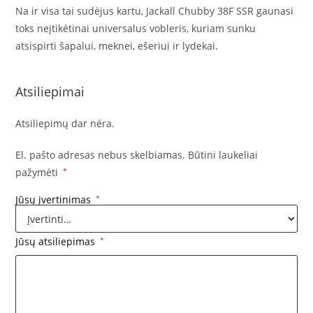
Na ir visa tai sudėjus kartu, Jackall Chubby 38F SSR gaunasi
toks neįtikėtinai universalus vobleris, kuriam sunku
atsispirti šapalui, meknei, ešeriui ir lydekai.
Atsiliepimai
Atsiliepimų dar nėra.
El. pašto adresas nebus skelbiamas.
Būtini laukeliai
pažymėti
*
Jūsų įvertinimas
*
Jūsų atsiliepimas
*