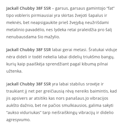
Jackall Chubby 38F SSR
– garsus, garsaus gamintojo “fat”
tipo vobleris pirmiausiai yra skirtas žvejoti šapalus ir
meknės, bet neapsigaukite prieš žvejybą neužrišdami
metalinio pavadėlio, nes lydeka retai praleidžia pro šalį
nenubausdama šio mažylio.
Jackall Chubby 38F SSR
labai gerai metasi. Šratukai viduje
nėra dideli ir todėl nekelia labai didelių triukšmo bangų,
kurių kaip paaiškėja sprendžiant pagal kibumą pilnai
užtenka.
J
ackall Chubby 38F SSR
yra labai stabilus srovėje ir
traukiant jį net per greičiausią rėvą nereiks baimintis, kad
jis apsivers ar atsitiks kas nors panašaus.Jo vibracijos
aukšto dažnio, bet ne pačios smulkiausios, galima sakyti
“aukso viduriukas” tarp neišraiškingų vibracijų ir didelio
agresyvumo.