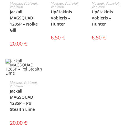
Į KREPŠELĮ
Į KREPŠELĮ
Į KREPŠELĮ
Masalai
,
Vobleriai
,
Masalai
,
Vobleriai
,
Masalai
,
Vobleriai
,
Vobleriai
Vobleriai
Vobleriai
Jackall
Upėtakinis
Upėtakinis
MAGSQUAD
Vobleris –
Vobleris –
128SP – Noike
Hunter
Hunter
Gill
6,50
€
6,50
€
20,00
€
Į KREPŠELĮ
Masalai
,
Vobleriai
,
Vobleriai
Jackall
MAGSQUAD
128SP – Pol
Stealth Lime
20,00
€