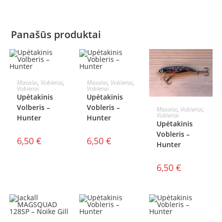
Panašūs produktai
Į KREPŠELĮ
Į KREPŠELĮ
Masalai
,
Vobleriai
,
Masalai
,
Vobleriai
,
Vobleriai
Vobleriai
Upėtakinis
Upėtakinis
Į KREPŠELĮ
Volberis –
Vobleris –
Masalai
,
Vobleriai
,
Vobleriai
Hunter
Hunter
Upėtakinis
Vobleris –
6,50
€
6,50
€
Hunter
6,50
€