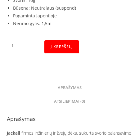
Svoris: 16g
Būsena: Neutralaus
(suspend)
Pagaminta Japonijoje
Nėrimo gylis: 1,5m
Į KREPŠELĮ
APRAŠYMAS
ATSILIEPIMAI (0)
Aprašymas
Jackall
firmos inžinierių ir žvejų dėka, sukurta svorio balansavimo