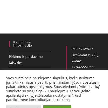
Papildoma
Informacija
UAB "ELARITA"
Liepkalnio g. 120J,
Pirkimo ir pardavimo
Vilnius
taisykles
+37065551006
Privatumo politika
info@vobla.lt
Savo svetainėje naudojame slapukus, kad suteiktume
Kontaktai
jums tinkamiausią patirtį, prisimindami jūsų nuostatas ir
pakartotinius apsilankymus. Spustelėdami „Priimti viską“
Pristatymas
sutinkate su VISŲ slapukų naudojimu. Tačiau galite
apsilankyti skiltyje „Slapukų nustatymai“, kad
pateiktumėte kontroliuojamą sutikimą