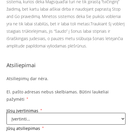
sistema, kurios dėka Magsquad’ai turi ne tik įprastą “tvičinginį”
žaidimą, bet kartu labai aiškiai dirba ir naudojant paprastą Stop
and Go pravedimą. Minėtos sistemos dėka šie puikūs vobleriai
yra ne tik labai stabilūs, bet ir labai toli metasi.Traukiant šį voblerį
staigiais trūktelėjimais, jis “šaudo” į šonus labai stipriais ir
išraiškingais judesiais, o pauzės metu siūbuoja šonais lėtėjančia
amplitude papildomai vyliodamas plėšrūnus.
Atsiliepimai
Atsiliepimų dar nėra.
El. pašto adresas nebus skelbiamas.
Būtini laukeliai
pažymėti
*
Jūsų įvertinimas
*
Jūsų atsiliepimas
*