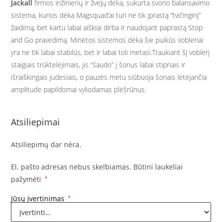
Jackall
firmos inžinierių ir žvejų dėka, sukurta svorio balansavimo
sistema, kurios dėka Magsquad’ai turi ne tik įprastą “tvičinginį”
žaidimą, bet kartu labai aiškiai dirba ir naudojant paprastą Stop
and Go pravedimą. Minėtos sistemos dėka šie puikūs vobleriai
yra ne tik labai stabilūs, bet ir labai toli metasi.Traukiant šį voblerį
staigiais trūktelėjimais, jis “šaudo” į šonus labai stipriais ir
išraiškingais judesiais, o pauzės metu siūbuoja šonais lėtėjančia
amplitude papildomai vyliodamas plėšrūnus.
Atsiliepimai
Atsiliepimų dar nėra.
El. pašto adresas nebus skelbiamas.
Būtini laukeliai
pažymėti
*
Jūsų įvertinimas
*