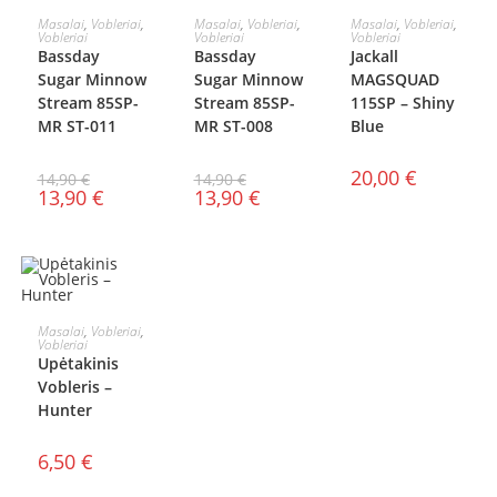
Į KREPŠELĮ
Į KREPŠELĮ
DAUGIAU
Masalai
,
Vobleriai
,
Masalai
,
Vobleriai
,
Masalai
,
Vobleriai
,
Vobleriai
Vobleriai
Vobleriai
AKCIJA!
AKCIJA!
Bassday
Bassday
Jackall
Sugar Minnow
Sugar Minnow
MAGSQUAD
Stream 85SP-
Stream 85SP-
115SP – Shiny
MR ST-011
MR ST-008
Blue
20,00
€
14,90
€
14,90
€
13,90
€
13,90
€
Į KREPŠELĮ
Masalai
,
Vobleriai
,
Vobleriai
Upėtakinis
Vobleris –
Hunter
6,50
€