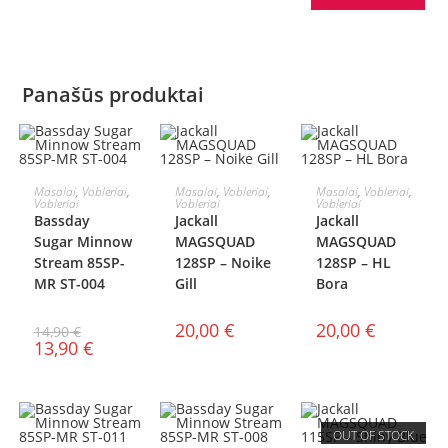
Panašūs produktai
Į KREPŠELĮ
Į KREPŠELĮ
Į KREPŠELĮ
Masalai
,
Vobleriai
,
Masalai
,
Vobleriai
,
Masalai
,
Vobleriai
,
Vobleriai
Vobleriai
Vobleriai
AKCIJA!
Bassday
Jackall
Jackall
Sugar Minnow
MAGSQUAD
MAGSQUAD
Stream 85SP-
128SP – Noike
128SP – HL
MR ST-004
Gill
Bora
20,00
€
20,00
€
14,90
€
13,90
€
OUT OF STOCK