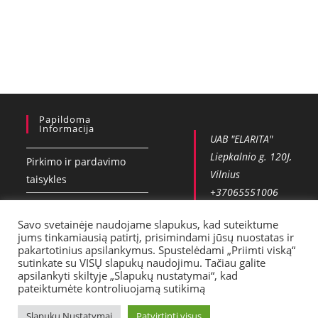
Papildoma
Informacija
UAB "ELARITA"
Liepkalnio g. 120J,
Pirkimo ir pardavimo
Vilnius
taisykles
+37065551006
Privatumo politika
info@vobla.lt
Savo svetainėje naudojame slapukus, kad suteiktume
Kontaktai
jums tinkamiausią patirtį, prisimindami jūsų nuostatas ir
pakartotinius apsilankymus. Spustelėdami „Priimti viską“
Pristatymas
sutinkate su VISŲ slapukų naudojimu. Tačiau galite
apsilankyti skiltyje „Slapukų nustatymai“, kad
pateiktumėte kontroliuojamą sutikimą
Slapuku Nustatymai
Patvirtinti visus