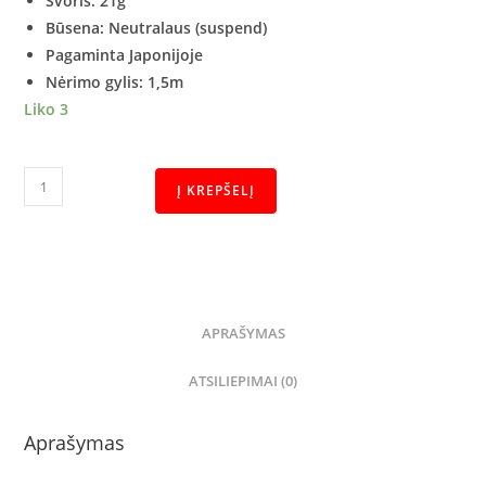
Svoris: 21g
Būsena: Neutralaus
(suspend)
Pagaminta Japonijoje
Nėrimo gylis: 1,5m
Liko 3
Į KREPŠELĮ
APRAŠYMAS
ATSILIEPIMAI (0)
Aprašymas