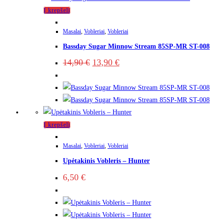
Į krepšelį
Masalai
,
Vobleriai
,
Vobleriai
Bassday Sugar Minnow Stream 85SP-MR ST-008
14,90
€
13,90
€
Į krepšelį
Masalai
,
Vobleriai
,
Vobleriai
Upėtakinis Vobleris – Hunter
6,50
€