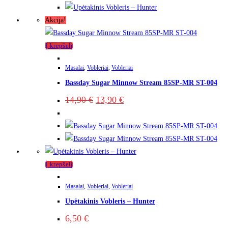
Akcija!
Į krepšelį
Masalai
,
Vobleriai
,
Vobleriai
Bassday Sugar Minnow Stream 85SP-MR ST-004
14,90
€
13,90
€
Į krepšelį
Masalai
,
Vobleriai
,
Vobleriai
Upėtakinis Vobleris – Hunter
6,50
€