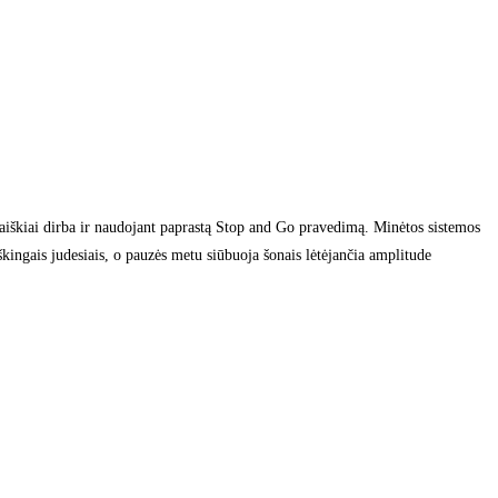
i aiškiai dirba ir naudojant paprastą Stop and Go pravedimą. Minėtos sistemos
raiškingais judesiais, o pauzės metu siūbuoja šonais lėtėjančia amplitude