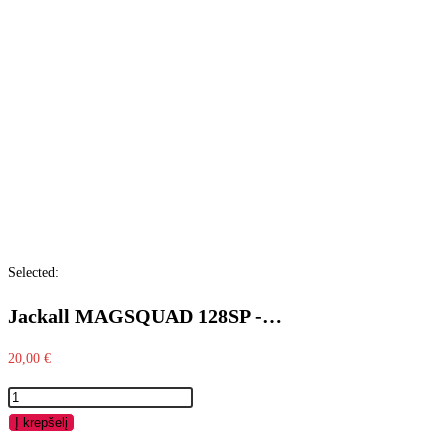
Selected:
Jackall MAGSQUAD 128SP -…
20,00
€
Į krepšelį