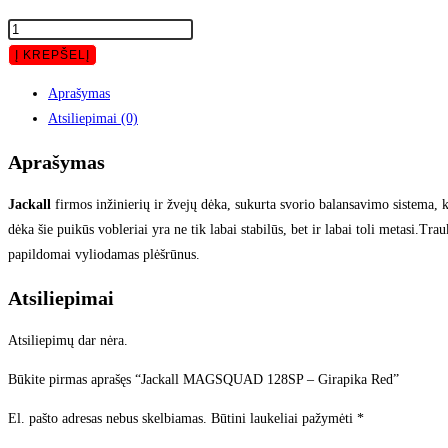
Į KREPŠELĮ
Aprašymas
Atsiliepimai (0)
Aprašymas
Jackall
firmos inžinierių ir žvejų dėka, sukurta svorio balansavimo sistema, k
dėka šie puikūs vobleriai yra ne tik labai stabilūs, bet ir labai toli metasi.Trau
papildomai vyliodamas plėšrūnus.
Atsiliepimai
Atsiliepimų dar nėra.
Būkite pirmas aprašęs “Jackall MAGSQUAD 128SP – Girapika Red”
El. pašto adresas nebus skelbiamas.
Būtini laukeliai pažymėti
*