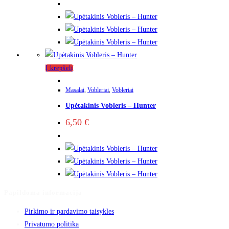
Į krepšelį
Masalai
,
Vobleriai
,
Vobleriai
Upėtakinis Vobleris – Hunter
6,50
€
Papildoma informacija
Pirkimo ir pardavimo taisykles
Privatumo politika