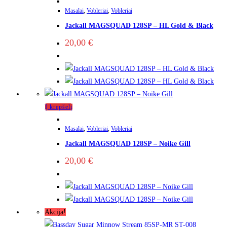
Masalai
,
Vobleriai
,
Vobleriai
Jackall MAGSQUAD 128SP – HL Gold & Black
20,00
€
Į krepšelį
Masalai
,
Vobleriai
,
Vobleriai
Jackall MAGSQUAD 128SP – Noike Gill
20,00
€
Akcija!