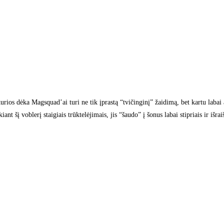
urios dėka Magsquad’ai turi ne tik įprastą “tvičinginį” žaidimą, bet kartu laba
kiant šį voblerį staigiais trūktelėjimais, jis “šaudo” į šonus labai stipriais ir iš