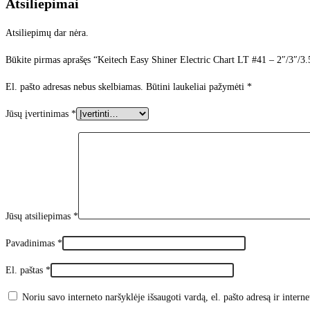
Atsiliepimai
Atsiliepimų dar nėra.
Būkite pirmas aprašęs “Keitech Easy Shiner Electric Chart LT #41 – 2″/3″/3.
El. pašto adresas nebus skelbiamas.
Būtini laukeliai pažymėti
*
Jūsų įvertinimas
*
Jūsų atsiliepimas
*
Pavadinimas
*
El. paštas
*
Noriu savo interneto naršyklėje išsaugoti vardą, el. pašto adresą ir interne