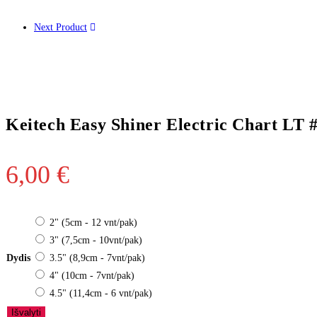
Next Product
Keitech Easy Shiner Electric Chart LT #
6,00
€
2" (5cm - 12 vnt/pak)
3" (7,5cm - 10vnt/pak)
Dydis
3.5" (8,9cm - 7vnt/pak)
4" (10cm - 7vnt/pak)
4.5" (11,4cm - 6 vnt/pak)
Išvalyti