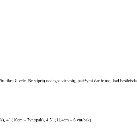
 tikrą žuvelę. Be stiprių uodegos virpesių, pasižymi dar ir tuo, kad besileisd
k), 4" (10cm – 7vnt/pak), 4.5" (11,4cm – 6 vnt/pak)