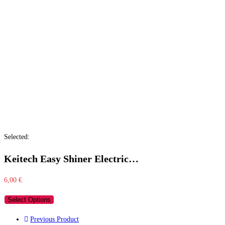
Selected:
Keitech Easy Shiner Electric…
6,00
€
Select Options
Previous Product