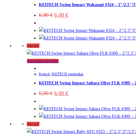
KEITECH Swing Impact Wakasagi #324 – 2″/2.5″/3″
6,90
€
6,00
€
Akcija!
Pasirinkti savybes
Keitech
,
KEITECH guminukai
KEITECH Swing Impact Sahara Olive FLK #309 – 2″
6,90
€
6,00
€
Akcija!