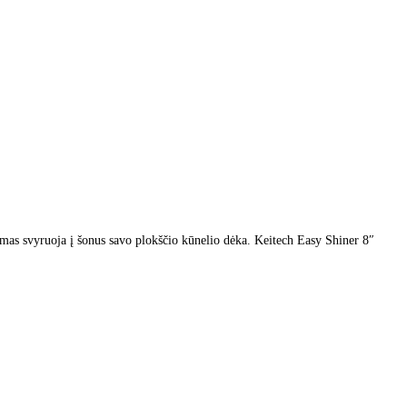
amas svyruoja į šonus savo plokščio kūnelio dėka. Keitech Easy Shiner 8″