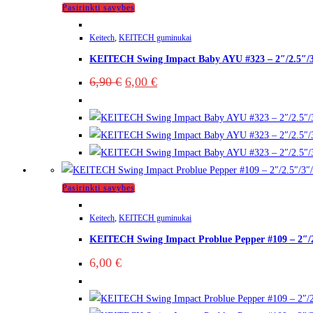
Pasirinkti savybes
Keitech
,
KEITECH guminukai
KEITECH Swing Impact Baby AYU #323 – 2″/2.5″/3
6,90
€
6,00
€
Pasirinkti savybes
Keitech
,
KEITECH guminukai
KEITECH Swing Impact Problue Pepper #109 – 2″/2
6,00
€