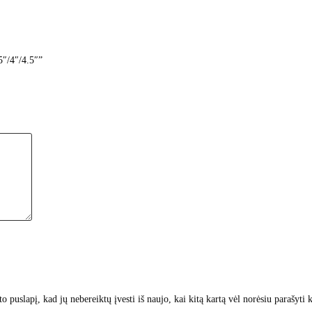
5″/4″/4.5″”
to puslapį, kad jų nebereiktų įvesti iš naujo, kai kitą kartą vėl norėsiu parašyti