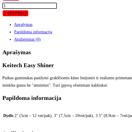
Į KREPŠELĮ
Aprašymas
Papildoma informacija
Atsiliepimai (0)
Aprašymas
Keitech Easy Shiner
Puikus guminukas pasižymi grakščiomis kūno linijomis ir realizmu primenančiu
minkšta guma be “atminties”. Turi įpjovą ofsetiniam kabliukui.
Papildoma informacija
Dydis
2" (5cm – 12 vnt/pak), 3" (7,5cm – 10vnt/pak), 3.5" (8,9cm – 7vnt/pa