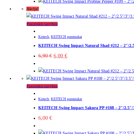
Akcija!
Pasirinkti savybes
Keitech
,
KEITECH guminukai
KEITECH Swing Impact Natural Shad #212 – 2″/2.5
6,90
€
6,00
€
Pasirinkti savybes
Keitech
,
KEITECH guminukai
KEITECH Swing Impact Sakura PP #108 – 2″/2.5″/3
6,00
€