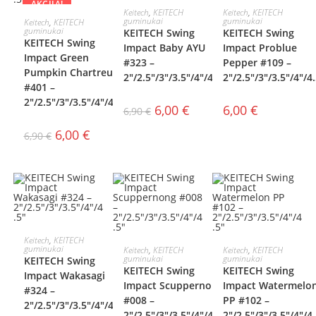
AKCIJA!
AKCIJA!
PASIRINKTI
PASIRINKTI
Keitech
,
KEITECH
Keitech
,
KEITECH
PASIRINKTI
guminukai
guminukai
Keitech
,
KEITECH
guminukai
KEITECH Swing
KEITECH Swing
SAVYBES
SAVYBES
KEITECH Swing
SAVYBES
Impact Baby AYU
Impact Problue
Impact Green
#323 –
Pepper #109 –
Pumpkin Chartreuse
2″/2.5″/3″/3.5″/4″/4.5″
2″/2.5″/3″/3.5″/4″/4
#401 –
2″/2.5″/3″/3.5″/4″/4.5″
6,00
€
6,00
€
6,90
€
6,00
€
6,90
€
AKCIJA!
PASIRINKTI
Keitech
,
KEITECH
PASIRINKTI
PASIRINKTI
guminukai
Keitech
,
KEITECH
Keitech
,
KEITECH
guminukai
guminukai
KEITECH Swing
SAVYBES
KEITECH Swing
KEITECH Swing
SAVYBES
SAVYBES
Impact Wakasagi
Impact Scuppernong
Impact Watermelo
#324 –
#008 –
PP #102 –
2″/2.5″/3″/3.5″/4″/4.5″
2″/2.5″/3″/3.5″/4″/4.5″
2″/2.5″/3″/3.5″/4″/4