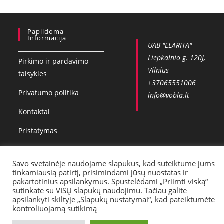
Papildoma
Informacija
UAB "ELARITA"
Liepkalnio g. 120J,
Pirkimo ir pardavimo
Vilnius
taisykles
+37065551006
Privatumo politika
info@vobla.lt
Kontaktai
Pristatymas
Savo svetainėje naudojame slapukus, kad suteiktume jums
tinkamiausią patirtį, prisimindami jūsų nuostatas ir
pakartotinius apsilankymus. Spustelėdami „Priimti viską“
sutinkate su VISŲ slapukų naudojimu. Tačiau galite
apsilankyti skiltyje „Slapukų nustatymai“, kad pateiktumėte
kontroliuojamą sutikimą