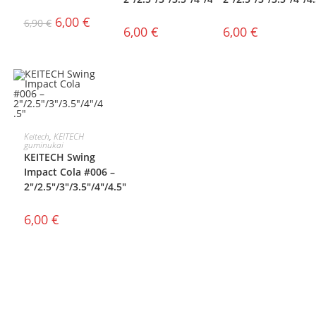
6,00
€
6,90
€
6,00
€
6,00
€
PASIRINKTI
Keitech
,
KEITECH
guminukai
KEITECH Swing
SAVYBES
Impact Cola #006 –
2″/2.5″/3″/3.5″/4″/4.5″
6,00
€