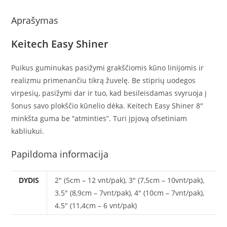
Aprašymas
Keitech Easy Shiner
Puikus guminukas pasižymi grakščiomis kūno linijomis ir
realizmu primenančiu tikrą žuvelę. Be stiprių uodegos
virpesių, pasižymi dar ir tuo, kad besileisdamas svyruoja į
šonus savo plokščio kūnelio dėka. Keitech Easy Shiner 8″
minkšta guma be “atminties”. Turi įpjovą ofsetiniam
kabliukui.
Papildoma informacija
DYDIS
2" (5cm – 12 vnt/pak), 3" (7,5cm – 10vnt/pak),
3.5" (8,9cm – 7vnt/pak), 4" (10cm – 7vnt/pak),
4.5" (11,4cm – 6 vnt/pak)