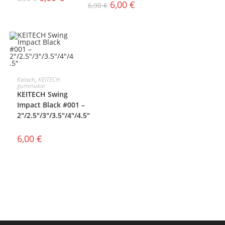
6,00
€
6,90
€
PASIRINKTI
Keitech
,
KEITECH
guminukai
KEITECH Swing
SAVYBES
Impact Black #001 –
2″/2.5″/3″/3.5″/4″/4.5″
6,00
€