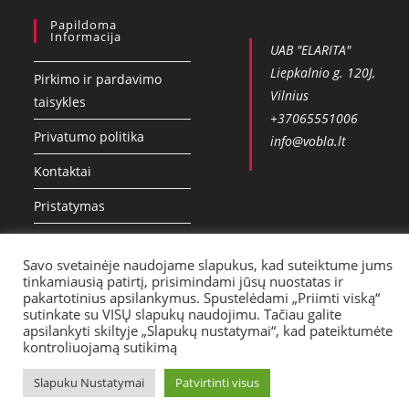
Papildoma
Informacija
UAB "ELARITA"
Liepkalnio g. 120J,
Pirkimo ir pardavimo
Vilnius
taisykles
+37065551006
Privatumo politika
info@vobla.lt
Kontaktai
Pristatymas
Savo svetainėje naudojame slapukus, kad suteiktume jums
tinkamiausią patirtį, prisimindami jūsų nuostatas ir
pakartotinius apsilankymus. Spustelėdami „Priimti viską“
sutinkate su VISŲ slapukų naudojimu. Tačiau galite
apsilankyti skiltyje „Slapukų nustatymai“, kad pateiktumėte
kontroliuojamą sutikimą
Slapuku Nustatymai
Patvirtinti visus