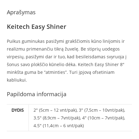
Aprašymas
Keitech Easy Shiner
Puikus guminukas pasižymi grakščiomis kūno linijomis ir
realizmu primenančiu tikrą žuvelę. Be stiprių uodegos
virpesių, pasižymi dar ir tuo, kad besileisdamas svyruoja į
šonus savo plokščio kūnelio dėka. Keitech Easy Shiner 8″
minkšta guma be “atminties”. Turi įpjovą ofsetiniam
kabliukui.
Papildoma informacija
DYDIS
2" (5cm – 12 vnt/pak), 3" (7,5cm – 10vnt/pak),
3.5" (8,9cm – 7vnt/pak), 4" (10cm – 7vnt/pak),
4.5" (11,4cm – 6 vnt/pak)