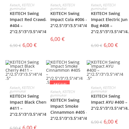
AKCIJA!
AKCIJA!
PASIRINKTI
PASIRINKTI
PASIRINKTI
Keitech
,
KEITECH
Keitech
,
KEITECH
Keitech
,
KEITECH
guminukai
guminukai
guminukai
KEITECH Swing
KEITECH Swing
KEITECH Swing
SAVYBES
SAVYBES
SAVYBES
Impact Red Crawdad
Impact Cola #006 –
Impact Electric Jun
#404 –
2″/2.5″/3″/3.5″/4″/4.5″
Bug #408 –
2″/2.5″/3″/3.5″/4″/4.5″
2″/2.5″/3″/3.5″/4″/4
6,00
€
6,00
€
6,00
€
6,90
€
6,90
€
AKCIJA!
AKCIJA!
AKCIJA!
PASIRINKTI
PASIRINKTI
Keitech
,
KEITECH
Keitech
,
KEITECH
PASIRINKTI
guminukai
guminukai
Keitech
,
KEITECH
guminukai
KEITECH Swing
KEITECH Swing
SAVYBES
SAVYBES
KEITECH Swing
SAVYBES
Impact Black Cherry
Impact AYU #400 –
Impact Smoke
#411 –
2″/2.5″/3″/3.5″/4″/4
Cinnammon #405 –
2″/2.5″/3″/3.5″/4″/4.5″
2″/2.5″/3″/3.5″/4″/4.5″
6,00
€
6,90
€
6,00
€
6,90
€