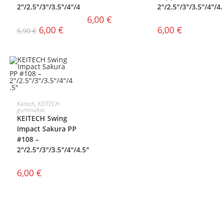
2″/2.5″/3″/3.5″/4″/4.5″
2″/2.5″/3″/3.5″/4″/4
6,00
€
6,00
€
6,00
€
6,90
€
PASIRINKTI
Keitech
,
KEITECH
guminukai
KEITECH Swing
SAVYBES
Impact Sakura PP
#108 –
2″/2.5″/3″/3.5″/4″/4.5″
6,00
€