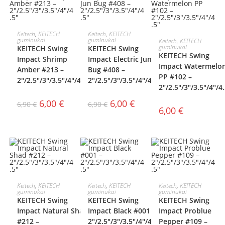
AKCIJA!
AKCIJA!
PASIRINKTI
PASIRINKTI
Keitech
,
KEITECH
Keitech
,
KEITECH
PASIRINKTI
guminukai
guminukai
Keitech
,
KEITECH
guminukai
KEITECH Swing
KEITECH Swing
SAVYBES
SAVYBES
KEITECH Swing
SAVYBES
Impact Shrimp
Impact Electric Jun
Impact Watermelo
Amber #213 –
Bug #408 –
PP #102 –
2″/2.5″/3″/3.5″/4″/4.5″
2″/2.5″/3″/3.5″/4″/4.5″
2″/2.5″/3″/3.5″/4″/4
6,00
€
6,00
€
6,90
€
6,90
€
6,00
€
AKCIJA!
PASIRINKTI
PASIRINKTI
PASIRINKTI
Keitech
,
KEITECH
Keitech
,
KEITECH
Keitech
,
KEITECH
guminukai
guminukai
guminukai
KEITECH Swing
KEITECH Swing
KEITECH Swing
SAVYBES
SAVYBES
SAVYBES
Impact Natural Shad
Impact Black #001 –
Impact Problue
#212 –
2″/2.5″/3″/3.5″/4″/4.5″
Pepper #109 –