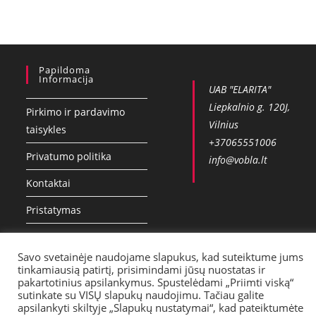
Papildoma
Informacija
UAB "ELARITA"
Liepkalnio g. 120J,
Pirkimo ir pardavimo
Vilnius
taisykles
+37065551006
Privatumo politika
info@vobla.lt
Kontaktai
Pristatymas
Savo svetainėje naudojame slapukus, kad suteiktume jums
tinkamiausią patirtį, prisimindami jūsų nuostatas ir
pakartotinius apsilankymus. Spustelėdami „Priimti viską“
sutinkate su VISŲ slapukų naudojimu. Tačiau galite
apsilankyti skiltyje „Slapukų nustatymai“, kad pateiktumėte