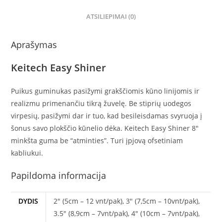
ATSILIEPIMAI (0)
Aprašymas
Keitech Easy Shiner
Puikus guminukas pasižymi grakščiomis kūno linijomis ir
realizmu primenančiu tikrą žuvelę. Be stiprių uodegos
virpesių, pasižymi dar ir tuo, kad besileisdamas svyruoja į
šonus savo plokščio kūnelio dėka. Keitech Easy Shiner 8″
minkšta guma be “atminties”. Turi įpjovą ofsetiniam
kabliukui.
Papildoma informacija
DYDIS
2" (5cm – 12 vnt/pak), 3" (7,5cm – 10vnt/pak),
3.5" (8,9cm – 7vnt/pak), 4" (10cm – 7vnt/pak),