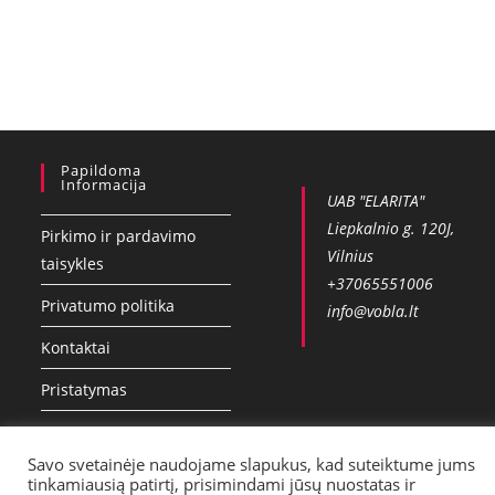
Papildoma
Informacija
UAB "ELARITA"
Liepkalnio g. 120J,
Pirkimo ir pardavimo
Vilnius
taisykles
+37065551006
Privatumo politika
info@vobla.lt
Kontaktai
Pristatymas
Savo svetainėje naudojame slapukus, kad suteiktume jums
tinkamiausią patirtį, prisimindami jūsų nuostatas ir