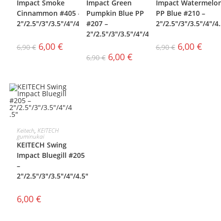
Impact Smoke
Impact Green
Impact Watermelo
Cinnammon #405 –
Pumpkin Blue PP
PP Blue #210 –
2″/2.5″/3″/3.5″/4″/4.5″
#207 –
2″/2.5″/3″/3.5″/4″/4
2″/2.5″/3″/3.5″/4″/4.5″
6,00
€
6,00
€
6,90
€
6,90
€
6,00
€
6,90
€
PASIRINKTI
Keitech
,
KEITECH
guminukai
KEITECH Swing
SAVYBES
Impact Bluegill #205
–
2″/2.5″/3″/3.5″/4″/4.5″
6,00
€