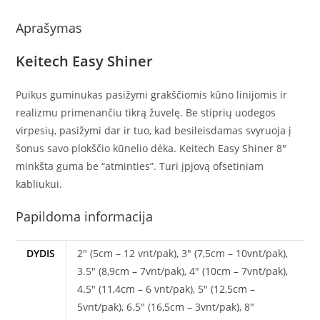
Aprašymas
Keitech Easy Shiner
Puikus guminukas pasižymi grakščiomis kūno linijomis ir
realizmu primenančiu tikrą žuvelę. Be stiprių uodegos
virpesių, pasižymi dar ir tuo, kad besileisdamas svyruoja į
šonus savo plokščio kūnelio dėka. Keitech Easy Shiner 8″
minkšta guma be “atminties”. Turi įpjovą ofsetiniam
kabliukui.
Papildoma informacija
DYDIS
2" (5cm – 12 vnt/pak), 3" (7,5cm – 10vnt/pak),
3.5" (8,9cm – 7vnt/pak), 4" (10cm – 7vnt/pak),
4.5" (11,4cm – 6 vnt/pak), 5" (12,5cm –
5vnt/pak), 6.5" (16,5cm – 3vnt/pak), 8"