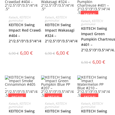
AKCIJA!
AKCIJA!
AKCIJA!
PASIRINKTI
PASIRINKTI
Keitech
,
KEITECH
Keitech
,
KEITECH
PASIRINKTI
guminukai
guminukai
Keitech
,
KEITECH
guminukai
KEITECH Swing
KEITECH Swing
SAVYBES
SAVYBES
KEITECH Swing
SAVYBES
Impact Red Crawdad
Impact Wakasagi
Impact Green
#404 –
#324 –
Pumpkin Chartreu
2″/2.5″/3″/3.5″/4″/4.5″
2″/2.5″/3″/3.5″/4″/4.5″
#401 –
2″/2.5″/3″/3.5″/4″/4
6,00
€
6,00
€
6,90
€
6,90
€
6,00
€
6,90
€
AKCIJA!
AKCIJA!
AKCIJA!
PASIRINKTI
PASIRINKTI
PASIRINKTI
Keitech
,
KEITECH
Keitech
,
KEITECH
Keitech
,
KEITECH
guminukai
guminukai
guminukai
KEITECH Swing
KEITECH Swing
KEITECH Swing
SAVYBES
SAVYBES
SAVYBES