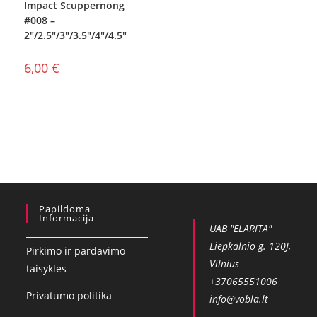
Impact Scuppernong
#008 –
2″/2.5″/3″/3.5″/4″/4.5″
6,00
€
Papildoma
Informacija
UAB "ELARITA"
Liepkalnio g. 120J,
Pirkimo ir pardavimo
Vilnius
taisykles
+37065551006
Privatumo politika
info@vobla.lt