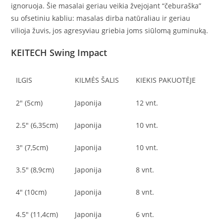
ignoruoja. Šie masalai geriau veikia žvejojant “čeburaška”
su ofsetiniu kabliu: masalas dirba natūraliau ir geriau
vilioja žuvis, jos agresyviau griebia joms siūlomą guminuką.
KEITECH Swing Impact
ILGIS
KILMĖS ŠALIS
KIEKIS PAKUOTĖJE
2″ (5cm)
Japonija
12 vnt.
2.5″ (6,35cm)
Japonija
10 vnt.
3″ (7,5cm)
Japonija
10 vnt.
3.5″ (8,9cm)
Japonija
8 vnt.
4″ (10cm)
Japonija
8 vnt.
4.5″ (11,4cm)
Japonija
6 vnt.