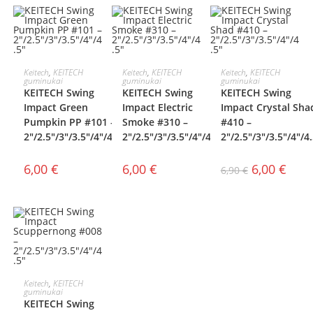
AKCIJA!
PASIRINKTI
PASIRINKTI
PASIRINKTI
Keitech
,
KEITECH
Keitech
,
KEITECH
Keitech
,
KEITECH
guminukai
guminukai
guminukai
KEITECH Swing
KEITECH Swing
KEITECH Swing
SAVYBES
SAVYBES
SAVYBES
Impact Green
Impact Electric
Impact Crystal Sha
Pumpkin PP #101 –
Smoke #310 –
#410 –
2″/2.5″/3″/3.5″/4″/4.5″
2″/2.5″/3″/3.5″/4″/4.5″
2″/2.5″/3″/3.5″/4″/4
6,00
€
6,00
€
6,00
€
6,90
€
PASIRINKTI
Keitech
,
KEITECH
guminukai
KEITECH Swing
SAVYBES