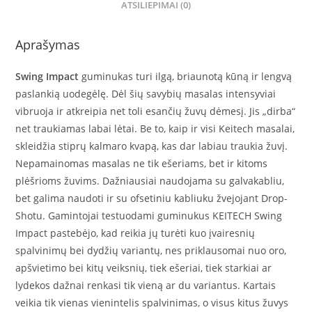
ATSILIEPIMAI (0)
Aprašymas
Swing Impact
guminukas turi ilgą, briaunotą kūną ir lengvą
paslankią uodegėlę. Dėl šių savybių masalas intensyviai
vibruoja ir atkreipia net toli esančių žuvų dėmesį. Jis „dirba“
net traukiamas labai lėtai. Be to, kaip ir visi Keitech masalai,
skleidžia stiprų kalmaro kvapą, kas dar labiau traukia žuvį.
Nepamainomas masalas ne tik ešeriams, bet ir kitoms
plėšrioms žuvims. Dažniausiai naudojama su galvakabliu,
bet galima naudoti ir su ofsetiniu kabliuku žvejojant Drop-
Shotu. Gamintojai testuodami guminukus KEITECH Swing
Impact pastebėjo, kad reikia jų turėti kuo įvairesnių
spalvinimų bei dydžių variantų, nes priklausomai nuo oro,
apšvietimo bei kitų veiksnių, tiek ešeriai, tiek starkiai ar
lydekos dažnai renkasi tik vieną ar du variantus. Kartais
veikia tik vienas vienintelis spalvinimas, o visus kitus žuvys