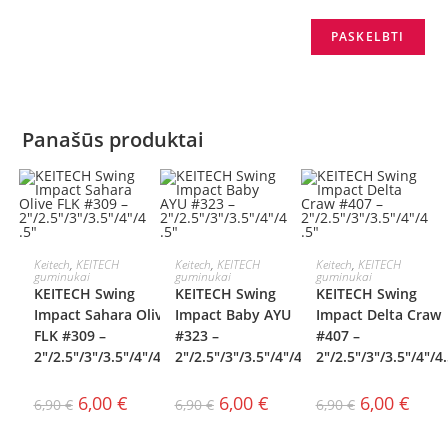
Panašūs produktai
AKCIJA!
AKCIJA!
AKCIJA!
PASIRINKTI
PASIRINKTI
PASIRINKTI
Keitech
,
KEITECH
Keitech
,
KEITECH
Keitech
,
KEITECH
guminukai
guminukai
guminukai
KEITECH Swing
KEITECH Swing
KEITECH Swing
SAVYBES
SAVYBES
SAVYBES
Impact Sahara Olive
Impact Baby AYU
Impact Delta Craw
FLK #309 –
#323 –
#407 –
2″/2.5″/3″/3.5″/4″/4.5″
2″/2.5″/3″/3.5″/4″/4.5″
2″/2.5″/3″/3.5″/4″/4
6,00
€
6,00
€
6,00
€
6,90
€
6,90
€
6,90
€