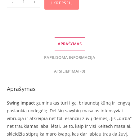
-
+
Į KREPŠELĮ
APRAŠYMAS
PAPILDOMA INFORMACIJA
ATSILIEPIMAI (0)
Aprašymas
Swing Impact
guminukas turi ilgą, briaunotą kūną ir lengvą
paslankią uodegėlę. Dėl šių savybių masalas intensyviai
vibruoja ir atkreipia net toli esančių žuvų dėmesį. Jis „dirba“
net traukiamas labai lėtai. Be to, kaip ir visi Keitech masalai,
skleidžia stiprų kalmaro kvapą, kas dar labiau traukia žuvį.