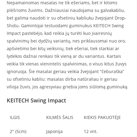
Nepamainomas masalas ne tik ešeriams, bet ir kitoms
plėšrioms žuvims. Dažniausiai naudojama su galvakabliu,
bet galima naudoti ir su ofsetiniu kabliuku žvejojant Drop-
Shotu. Gamintojai testuodami guminukus KEITECH Swing
Impact pastebėjo, kad reikia jų turėti kuo įvairesnių
spalvinimų bei dydžių variantų, nes priklausomai nuo oro,
apšvietimo bei kitų veiksnių, tiek ešeriai, tiek starkiai ar
lydekos dažnai renkasi tik vieną ar du variantus. Kartais
veikia tik vienas vienintelis spalvinimas, o visus kitus žuvys
ignoruoja. Šie masalai geriau veikia žvejojant “čeburaška”
su ofsetiniu kabliu: masalas dirba natūraliau ir geriau
vilioja žuvis, jos agresyviau griebia joms siūlomą guminuką.
KEITECH Swing Impact
ILGIS
KILMĖS ŠALIS
KIEKIS PAKUOTĖJE
2″ (5cm)
Japonija
12 vnt.