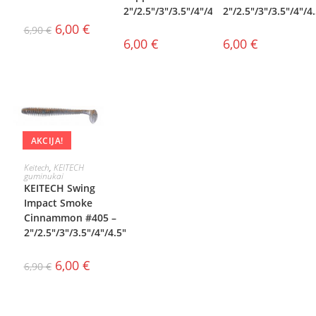
2″/2.5″/3″/3.5″/4″/4.5″
2″/2.5″/3″/3.5″/4″/4
6,00
€
6,90
€
6,00
€
6,00
€
AKCIJA!
PASIRINKTI
Keitech
,
KEITECH
guminukai
KEITECH Swing
SAVYBES
Impact Smoke
Cinnammon #405 –
2″/2.5″/3″/3.5″/4″/4.5″
6,00
€
6,90
€