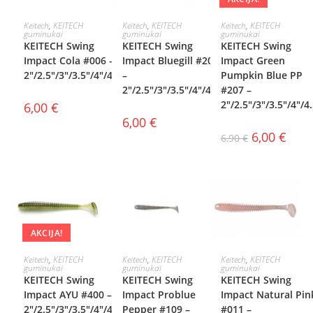
PASIRINKTI
PASIRINKTI
PASIRINKTI
Keitech
,
KEITECH
Keitech
,
KEITECH
Keitech
,
KEITECH
guminukai
guminukai
guminukai
KEITECH Swing
KEITECH Swing
KEITECH Swing
SAVYBES
SAVYBES
SAVYBES
Impact Cola #006 –
Impact Bluegill #205
Impact Green
2″/2.5″/3″/3.5″/4″/4.5″
–
Pumpkin Blue PP
2″/2.5″/3″/3.5″/4″/4.5″
#207 –
2″/2.5″/3″/3.5″/4″/4
6,00
€
6,00
€
6,00
€
6,90
€
AKCIJA!
PASIRINKTI
PASIRINKTI
PASIRINKTI
Keitech
,
KEITECH
Keitech
,
KEITECH
Keitech
,
KEITECH
guminukai
guminukai
guminukai
KEITECH Swing
KEITECH Swing
KEITECH Swing
SAVYBES
SAVYBES
SAVYBES
Impact AYU #400 –
Impact Problue
Impact Natural Pin
2″/2.5″/3″/3.5″/4″/4.5″
Pepper #109 –
#011 –