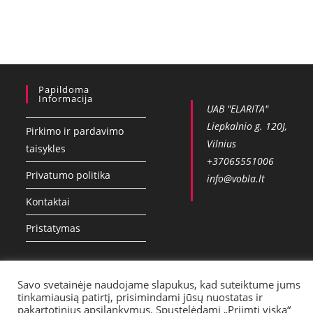
Papildoma
Informacija
UAB "ELARITA"
Liepkalnio g. 120J,
Pirkimo ir pardavimo
Vilnius
taisykles
+37065551006
Privatumo politika
info@vobla.lt
Kontaktai
Pristatymas
Savo svetainėje naudojame slapukus, kad suteiktume jums
tinkamiausią patirtį, prisimindami jūsų nuostatas ir
pakartotinius apsilankymus. Spustelėdami „Priimti viską“