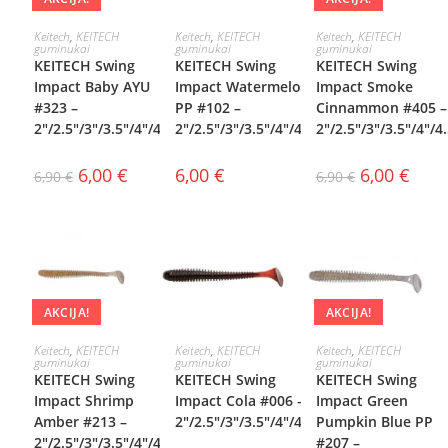
PASIRINKTI
PASIRINKTI
PASIRINKTI
Keitech
,
KEITECH
Keitech
,
KEITECH
Keitech
,
KEITECH
guminukai
guminukai
guminukai
KEITECH Swing
KEITECH Swing
KEITECH Swing
SAVYBES
SAVYBES
SAVYBES
Impact Baby AYU
Impact Watermelon
Impact Smoke
#323 –
PP #102 –
Cinnammon #405 –
2″/2.5″/3″/3.5″/4″/4.5″
2″/2.5″/3″/3.5″/4″/4.5″
2″/2.5″/3″/3.5″/4″/4
6,00
€
6,00
€
6,00
€
6,90
€
6,90
€
AKCIJA!
AKCIJA!
PASIRINKTI
PASIRINKTI
PASIRINKTI
Keitech
,
KEITECH
Keitech
,
KEITECH
Keitech
,
KEITECH
guminukai
guminukai
guminukai
KEITECH Swing
KEITECH Swing
KEITECH Swing
SAVYBES
SAVYBES
SAVYBES
Impact Shrimp
Impact Cola #006 –
Impact Green
Amber #213 –
2″/2.5″/3″/3.5″/4″/4.5″
Pumpkin Blue PP
2″/2.5″/3″/3.5″/4″/4.5″
#207 –