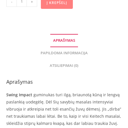
-
+
Į KREPŠELĮ
APRAŠYMAS
PAPILDOMA INFORMACIJA
ATSILIEPIMAI (0)
Aprašymas
Swing Impact
guminukas turi ilgą, briaunotą kūną ir lengvą
paslankią uodegėlę. Dėl šių savybių masalas intensyviai
vibruoja ir atkreipia net toli esančių žuvų dėmesį. Jis „dirba“
net traukiamas labai lėtai. Be to, kaip ir visi Keitech masalai,
skleidžia stiprų kalmaro kvapą, kas dar labiau traukia žuvį.