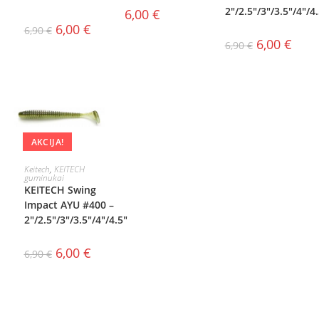
2″/2.5″/3″/3.5″/4″/4
6,00
€
6,00
€
6,90
€
6,00
€
6,90
€
AKCIJA!
PASIRINKTI
Keitech
,
KEITECH
guminukai
KEITECH Swing
SAVYBES
Impact AYU #400 –
2″/2.5″/3″/3.5″/4″/4.5″
6,00
€
6,90
€