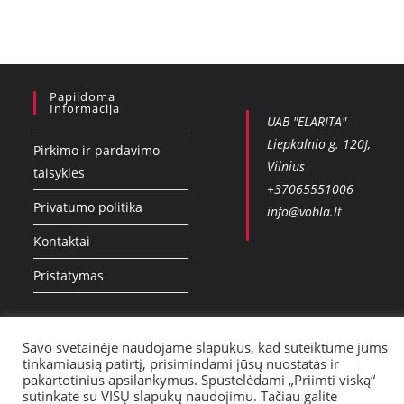
Papildoma
Informacija
UAB "ELARITA"
Liepkalnio g. 120J,
Pirkimo ir pardavimo
Vilnius
taisykles
+37065551006
Privatumo politika
info@vobla.lt
Kontaktai
Pristatymas
Savo svetainėje naudojame slapukus, kad suteiktume jums
tinkamiausią patirtį, prisimindami jūsų nuostatas ir
pakartotinius apsilankymus. Spustelėdami „Priimti viską“
sutinkate su VISŲ slapukų naudojimu. Tačiau galite