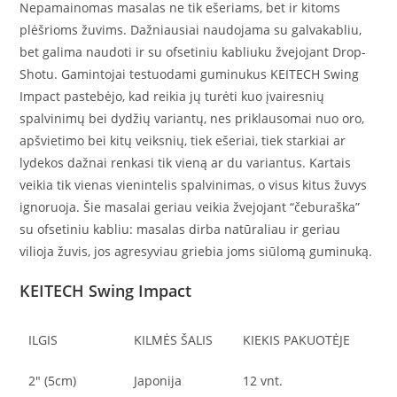
Nepamainomas masalas ne tik ešeriams, bet ir kitoms
plėšrioms žuvims. Dažniausiai naudojama su galvakabliu,
bet galima naudoti ir su ofsetiniu kabliuku žvejojant Drop-
Shotu. Gamintojai testuodami guminukus KEITECH Swing
Impact pastebėjo, kad reikia jų turėti kuo įvairesnių
spalvinimų bei dydžių variantų, nes priklausomai nuo oro,
apšvietimo bei kitų veiksnių, tiek ešeriai, tiek starkiai ar
lydekos dažnai renkasi tik vieną ar du variantus. Kartais
veikia tik vienas vienintelis spalvinimas, o visus kitus žuvys
ignoruoja. Šie masalai geriau veikia žvejojant “čeburaška”
su ofsetiniu kabliu: masalas dirba natūraliau ir geriau
vilioja žuvis, jos agresyviau griebia joms siūlomą guminuką.
KEITECH Swing Impact
ILGIS
KILMĖS ŠALIS
KIEKIS PAKUOTĖJE
2″ (5cm)
Japonija
12 vnt.