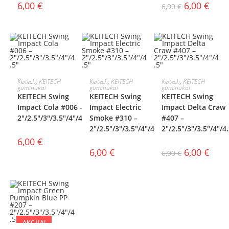
6,00
€
6,00
€
6,90
€
AKCIJA!
PASIRINKTI
PASIRINKTI
PASIRINKTI
Keitech
,
KEITECH
Keitech
,
KEITECH
Keitech
,
KEITECH
guminukai
guminukai
guminukai
KEITECH Swing
KEITECH Swing
KEITECH Swing
SAVYBES
SAVYBES
SAVYBES
Impact Cola #006 –
Impact Electric
Impact Delta Craw
2″/2.5″/3″/3.5″/4″/4.5″
Smoke #310 –
#407 –
2″/2.5″/3″/3.5″/4″/4.5″
2″/2.5″/3″/3.5″/4″/4
6,00
€
6,00
€
6,00
€
6,90
€
AKCIJA!