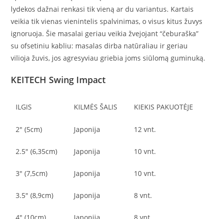
lydekos dažnai renkasi tik vieną ar du variantus. Kartais
veikia tik vienas vienintelis spalvinimas, o visus kitus žuvys
ignoruoja. Šie masalai geriau veikia žvejojant “čeburaška”
su ofsetiniu kabliu: masalas dirba natūraliau ir geriau
vilioja žuvis, jos agresyviau griebia joms siūlomą guminuką.
KEITECH Swing Impact
ILGIS
KILMĖS ŠALIS
KIEKIS PAKUOTĖJE
2″ (5cm)
Japonija
12 vnt.
2.5″ (6,35cm)
Japonija
10 vnt.
3″ (7,5cm)
Japonija
10 vnt.
3.5″ (8,9cm)
Japonija
8 vnt.
4″ (10cm)
Japonija
8 vnt.