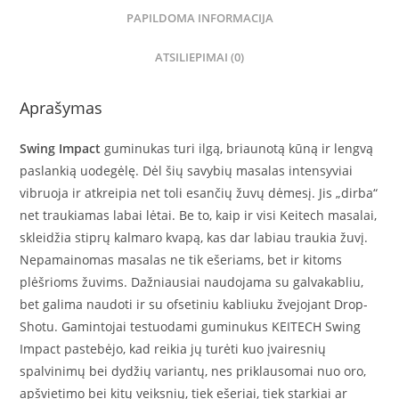
PAPILDOMA INFORMACIJA
ATSILIEPIMAI (0)
Aprašymas
Swing Impact
guminukas turi ilgą, briaunotą kūną ir lengvą
paslankią uodegėlę. Dėl šių savybių masalas intensyviai
vibruoja ir atkreipia net toli esančių žuvų dėmesį. Jis „dirba“
net traukiamas labai lėtai. Be to, kaip ir visi Keitech masalai,
skleidžia stiprų kalmaro kvapą, kas dar labiau traukia žuvį.
Nepamainomas masalas ne tik ešeriams, bet ir kitoms
plėšrioms žuvims. Dažniausiai naudojama su galvakabliu,
bet galima naudoti ir su ofsetiniu kabliuku žvejojant Drop-
Shotu. Gamintojai testuodami guminukus KEITECH Swing
Impact pastebėjo, kad reikia jų turėti kuo įvairesnių
spalvinimų bei dydžių variantų, nes priklausomai nuo oro,
apšvietimo bei kitų veiksnių, tiek ešeriai, tiek starkiai ar