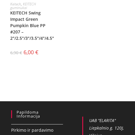
PASIRINKTI
Keitech
,
KEITECH
guminukai
KEITECH Swing
SAVYBES
Impact Green
Pumpkin Blue PP
#207 –
2″/2.5″/3″/3.5″/4″/4.5″
6,00
€
6,90
€
Papildoma
Informacija
UAB "ELARITA"
Liepkalnio g. 120J,
Pirkimo ir pardavimo