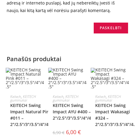
adresą ir interneto puslapį, kad jų nebereiktų įvesti iš
naujo, kai kitą kartą vėl norėsiu parašyti komentarą.
Panašūs produktai
AKCIJA!
AKCIJA!
PASIRINKTI
PASIRINKTI
PASIRINKTI
Keitech
,
KEITECH
Keitech
,
KEITECH
Keitech
,
KEITECH
guminukai
guminukai
guminukai
KEITECH Swing
KEITECH Swing
KEITECH Swing
SAVYBES
SAVYBES
SAVYBES
Impact Natural Pink
Impact AYU #400 –
Impact Wakasagi
#011 –
2″/2.5″/3″/3.5″/4″/4.5″
#324 –
2″/2.5″/3″/3.5″/4″/4.5″
2″/2.5″/3″/3.5″/4″/4
6,00
€
6,90
€