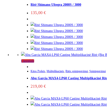
Ritė Shimano Ultegra 2000S / 3000
multiple
variants.
135,00
€
The
options
may
be
chosen
on
the
product
Į krepšelį
page
Kitos Prekės
,
Multiplikacinės
,
Ritės spiningavimui
,
Spiningavimui
Abu Garcia MAX4-LP60 Casting Multiplikacinė Ritė
219,00
€