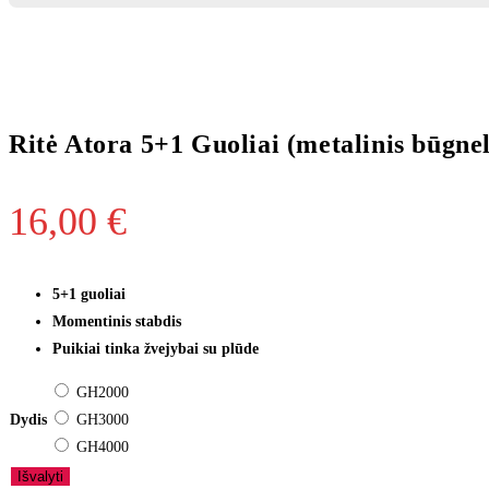
Ritė Atora 5+1 Guoliai (metalinis būgnel
16,00
€
5+1 guoliai
Momentinis stabdis
Puikiai tinka žvejybai su plūde
GH2000
Dydis
GH3000
GH4000
Išvalyti