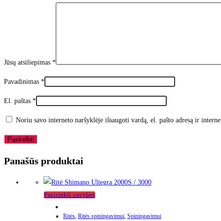
Jūsų atsiliepimas
*
Pavadinimas
*
El. paštas
*
Noriu savo interneto naršyklėje išsaugoti vardą, el. pašto adresą ir interne
Panašūs produktai
This
Pasirinkti savybes
product
Ritės
,
Ritės spiningavimui
,
Spiningavimui
has