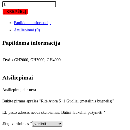
produkto
kiekis:
Į KREPŠELĮ
Ritė
Papildoma informacija
Atora
Atsiliepimai (0)
5+1
Guoliai
Papildoma informacija
(metalinis
būgnelis)
Dydis
GH2000, GH3000, GH4000
Atsiliepimai
Atsiliepimų dar nėra.
Būkite pirmas aprašęs “Ritė Atora 5+1 Guoliai (metalinis būgnelis)”
El. pašto adresas nebus skelbiamas.
Būtini laukeliai pažymėti
*
Jūsų įvertinimas
*