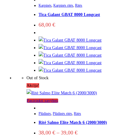
Karpinės
,
Karpinės ritės
,
Ritės
Tica Galant GBAT 8000 Longcast
68,00
€
Out of Stock
Akcija!
This
Pasirinkti savybes
product
Plūdinės
,
Plūdinės ritės
,
Ritės
has
Ritė Salmo Elite Match 6 (2000/3000)
multiple
variants.
Price
38,00
€
–
39,00
€