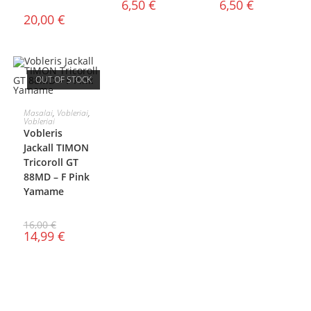
6,50
€
6,50
€
20,00
€
OUT OF STOCK
DAUGIAU
Masalai
,
Vobleriai
,
Vobleriai
Vobleris
Jackall TIMON
Tricoroll GT
88MD – F Pink
Yamame
16,00
€
14,99
€