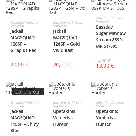
Į KREPŠELĮ
Masalai
,
Vobleriai
,
Į KREPŠELĮ
Į KREPŠELĮ
Vobleriai
Masalai
,
Vobleriai
,
Masalai
,
Vobleriai
,
AKCIJA!
Vobleriai
Vobleriai
Bassday
Jackall
Jackall
Sugar Minnow
MAGSQUAD
MAGSQUAD
Stream 85SP-
128SP –
128SP – Gold
MR ST-005
Girapika Red
Vivid Bait
14,90
€
20,00
€
20,00
€
13,90
€
OUT OF STOCK
DAUGIAU
Į KREPŠELĮ
Į KREPŠELĮ
Masalai
,
Vobleriai
,
Masalai
,
Vobleriai
,
Masalai
,
Vobleriai
,
Vobleriai
Vobleriai
Vobleriai
Jackall
Upėtakinis
Upėtakinis
MAGSQUAD
Vobleris –
Vobleris –
115SP – Shiny
Hunter
Hunter
Blue