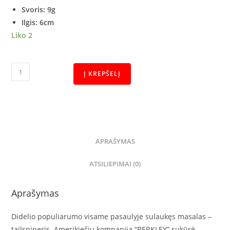
Svoris: 9g
Ilgis: 6cm
Liko 2
Į KREPŠELĮ
APRAŠYMAS
ATSILIEPIMAI (0)
Aprašymas
Didelio populiarumo visame pasaulyje sulaukęs masalas –
tailspineris. Amerikiečių kompanija “BERKLEY” sukūrė