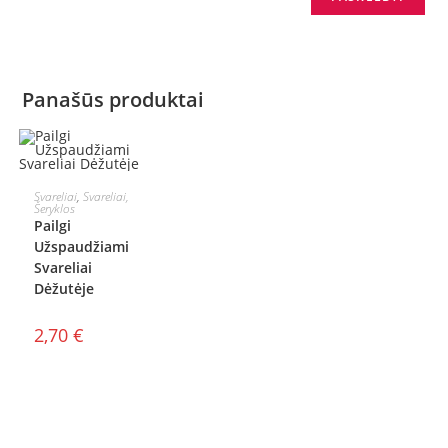
Panašūs produktai
Į KREPŠELĮ
Svareliai
,
Svareliai,
Šeryklos
Pailgi
Užspaudžiami
Svareliai
Dėžutėje
2,70
€