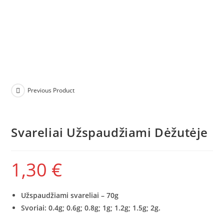
Previous Product
Svareliai Užspaudžiami Dėžutėje
1,30
€
Užspaudžiami svareliai – 70g
Svoriai: 0.4g; 0.6g; 0.8g; 1g; 1.2g; 1.5g; 2g.