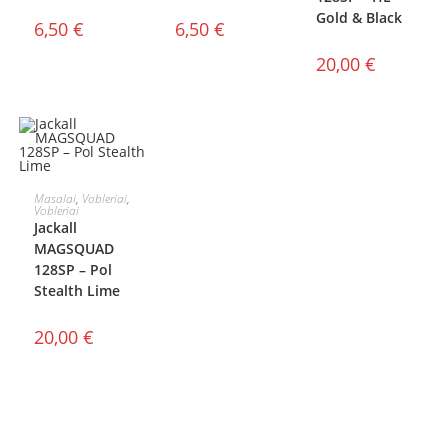
Gold & Black
6,50
€
6,50
€
20,00
€
Į KREPŠELĮ
Masalai
,
Vobleriai
,
Vobleriai
Jackall
MAGSQUAD
128SP – Pol
Stealth Lime
20,00
€