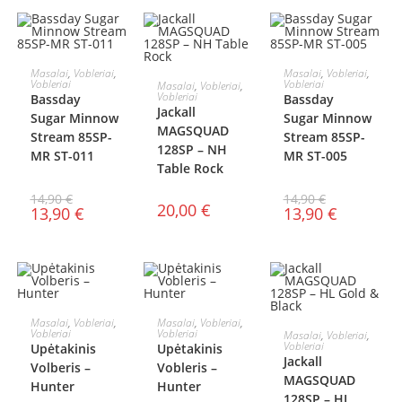
Į KREPŠELĮ
Į KREPŠELĮ
Masalai
,
Vobleriai
,
Masalai
,
Vobleriai
,
Į KREPŠELĮ
Vobleriai
Vobleriai
Masalai
,
Vobleriai
,
AKCIJA!
AKCIJA!
Vobleriai
Bassday
Bassday
Jackall
Sugar Minnow
Sugar Minnow
MAGSQUAD
Stream 85SP-
Stream 85SP-
128SP – NH
MR ST-011
MR ST-005
Table Rock
14,90
€
14,90
€
20,00
€
13,90
€
13,90
€
Į KREPŠELĮ
Į KREPŠELĮ
Masalai
,
Vobleriai
,
Masalai
,
Vobleriai
,
Į KREPŠELĮ
Vobleriai
Vobleriai
Masalai
,
Vobleriai
,
Vobleriai
Upėtakinis
Upėtakinis
Jackall
Volberis –
Vobleris –
MAGSQUAD
Hunter
Hunter
128SP – HL