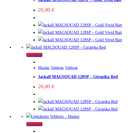
20,00
€
Į krepšelį
Masalai
,
Vobleriai
,
Vobleriai
Jackall MAGSQUAD 128SP – Girapika Red
20,00
€
Į krepšelį