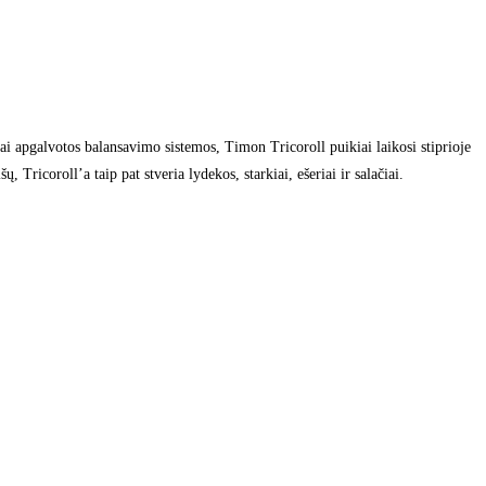
ai apgalvotos balansavimo sistemos, Timon Tricoroll puikiai laikosi stiprioje
, Tricoroll’a taip pat stveria lydekos, starkiai, ešeriai ir salačiai.