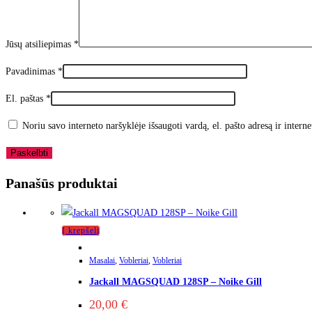
Jūsų atsiliepimas
*
Pavadinimas
*
El. paštas
*
Noriu savo interneto naršyklėje išsaugoti vardą, el. pašto adresą ir interne
Panašūs produktai
Į krepšelį
Masalai
,
Vobleriai
,
Vobleriai
Jackall MAGSQUAD 128SP – Noike Gill
20,00
€