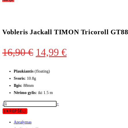
Vobleris Jackall TIMON Tricoroll GT88
16,90
€
14,99
€
Plaukiantis
(floating)
Svoris:
10.8g
Ilgis:
88mm
Nėrimo gylis:
iki 1.5 m
-
+
Į KREPŠELĮ
Aprašymas