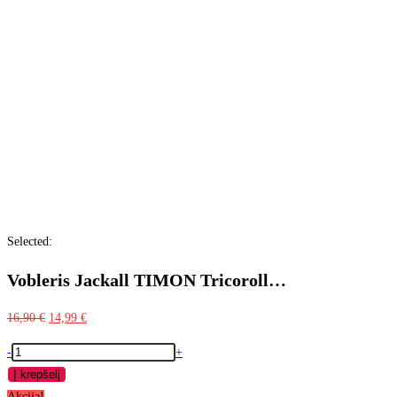
Selected:
Vobleris Jackall TIMON Tricoroll…
16,90
€
14,99
€
-
+
Į krepšelį
Akcija!