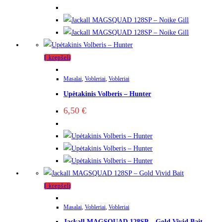
Į krepšelį
Masalai
,
Vobleriai
,
Vobleriai
Upėtakinis Volberis – Hunter
6,50
€
Į krepšelį
Masalai
,
Vobleriai
,
Vobleriai
Jackall MAGSQUAD 128SP – Gold Vivid Bait