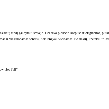
šišinių žuvų gaudymui srovėje. Dėl savo plokščio korpuso ir originalios, puiki
mas ir vingiuodamas šonais), tiek lengvai tvičinamas. Be šlakių, upėtakių ir lašišų
ow Hot Tail”