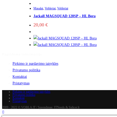
Masalai
,
Vobleriai
,
Vobleriai
Jackall MAGSQUAD 128SP – HL Bora
20,00
€
Papildoma informacija
Pirkimo ir pardavimo taisykles
Privatumo politika
Kontaktai
Pristatymas
Pirkimo ir pardavimo taisykles
Privatumo politika
Kontaktai
Pristatymas
2009 - 2022 © VOBLA.lT / Sprendimas: ITNeeds & Sidicer.lt