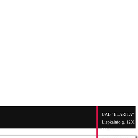
UAB "ELARITA"
Liepkalnio g. 120J,
Vilnius
+37065551006