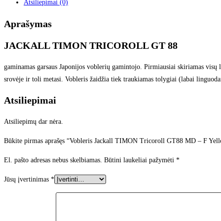
Atsiliepimai (0)
Aprašymas
JACKALL TIMON TRICOROLL GT 88
gaminamas garsaus Japonijos voblerių gamintojo. Pirmiausiai skiriamas visų la
srovėje ir toli metasi. Vobleris žaidžia tiek traukiamas tolygiai (labai linguoda
Atsiliepimai
Atsiliepimų dar nėra.
Būkite pirmas aprašęs “Vobleris Jackall TIMON Tricoroll GT88 MD – F Yell
El. pašto adresas nebus skelbiamas.
Būtini laukeliai pažymėti
*
Jūsų įvertinimas
*