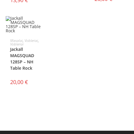
13,90
€
Į KREPŠELĮ
Masalai
,
Vobleriai
,
Vobleriai
Jackall
MAGSQUAD
128SP – NH
Table Rock
20,00
€