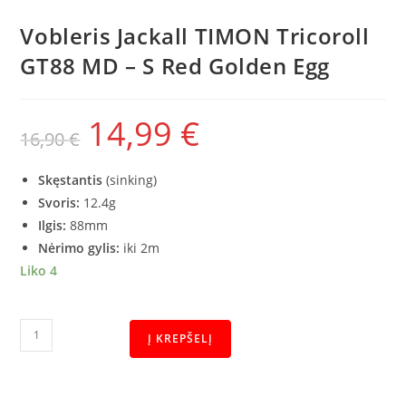
Vobleris Jackall TIMON Tricoroll
GT88 MD – S Red Golden Egg
14,99
€
16,90
€
Skęstantis
(sinking)
Svoris:
12.4g
Ilgis:
88mm
Nėrimo gylis:
iki 2m
Liko 4
Į KREPŠELĮ