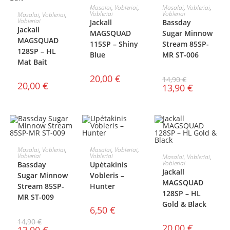
DAUGIAU
Į KREPŠELĮ
Masalai
,
Vobleriai
,
Masalai
,
Vobleriai
,
Į KREPŠELĮ
Vobleriai
Vobleriai
Masalai
,
Vobleriai
,
AKCIJA!
Vobleriai
Jackall
Bassday
Jackall
MAGSQUAD
Sugar Minnow
MAGSQUAD
115SP – Shiny
Stream 85SP-
128SP – HL
Blue
MR ST-006
Mat Bait
20,00
€
14,90
€
20,00
€
13,90
€
Į KREPŠELĮ
Į KREPŠELĮ
Masalai
,
Vobleriai
,
Masalai
,
Vobleriai
,
Į KREPŠELĮ
Vobleriai
Vobleriai
Masalai
,
Vobleriai
,
AKCIJA!
Vobleriai
Bassday
Upėtakinis
Jackall
Sugar Minnow
Vobleris –
MAGSQUAD
Stream 85SP-
Hunter
128SP – HL
MR ST-009
Gold & Black
6,50
€
14,90
€
20,00
€