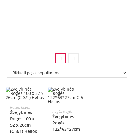
Į KREPŠELĮ
Rogės
,
Rogės
Į KREPŠELĮ
Rogės
,
Rogės
Žvejybinės
Žvejybinės
Rogės 100 х
Rogės
52 х 26cm
122*63*27cm
(С-3/1) Helios