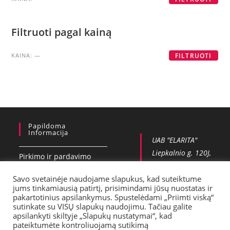
Filtruoti pagal kainą
KAINA:
—
FILTRUOTI
Papildoma
Informacija
UAB "ELARITA"
Liepkalnio g. 120J,
Pirkimo ir pardavimo
Vilnius
taisykles
+37065551006
Savo svetainėje naudojame slapukus, kad suteiktume
jums tinkamiausią patirtį, prisimindami jūsų nuostatas ir
Privatumo politika
info@vobla.lt
pakartotinius apsilankymus. Spustelėdami „Priimti viską“
sutinkate su VISŲ slapukų naudojimu. Tačiau galite
Kontaktai
apsilankyti skiltyje „Slapukų nustatymai“, kad
pateiktumėte kontroliuojamą sutikimą
Pristatymas