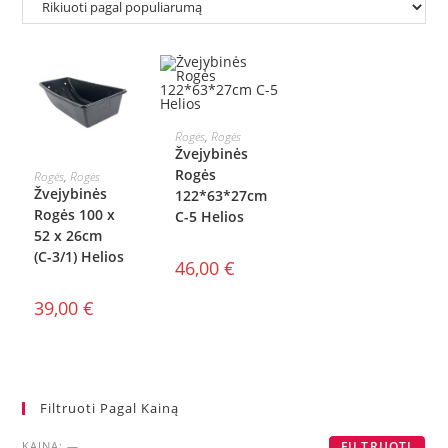
Į KREPŠELĮ
Rogės
,
Rogės
Žvejybinės
Į KREPŠELĮ
Rogės
Rogės
,
Rogės
Žvejybinės
122*63*27cm
Rogės 100 х
C-5 Helios
52 х 26cm
(С-3/1) Helios
46,00
€
39,00
€
Filtruoti Pagal Kainą
KAINA:
—
FILTRUOTI