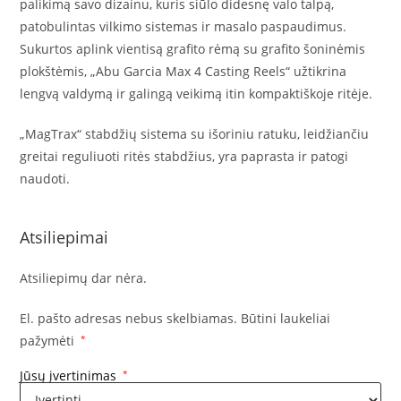
palikimą savo dizainu, kuris siūlo didesnę valo talpą,
patobulintas vilkimo sistemas ir masalo paspaudimus.
Sukurtos aplink vientisą grafito rėmą su grafito šoninėmis
plokštėmis, „Abu Garcia Max 4 Casting Reels“ užtikrina
lengvą valdymą ir galingą veikimą itin kompaktiškoje ritėje.
„MagTrax“ stabdžių sistema su išoriniu ratuku, leidžiančiu
greitai reguliuoti ritės stabdžius, yra paprasta ir patogi
naudoti.
Atsiliepimai
Atsiliepimų dar nėra.
El. pašto adresas nebus skelbiamas.
Būtini laukeliai
pažymėti
*
Jūsų įvertinimas
*