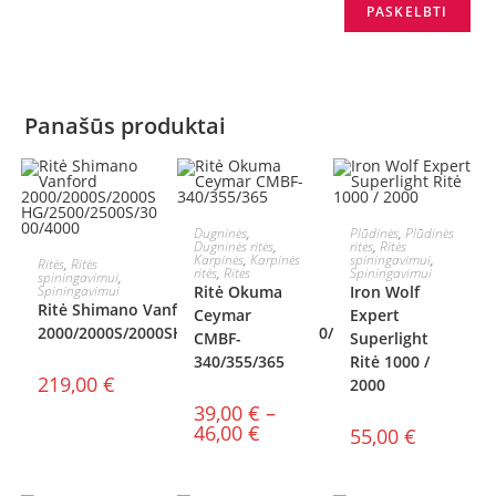
Panašūs produktai
PASIRINKTI
PASIRINKTI
Dugninės
,
Plūdinės
,
Plūdinės
Dugninės ritės
,
ritės
,
Ritės
AKCIJA!
PASIRINKTI
Karpinės
,
Karpinės
spiningavimui
,
Ritės
,
Ritės
SAVYBES
SAVYBES
ritės
,
Ritės
Spiningavimui
spiningavimui
,
Spiningavimui
Ritė Okuma
Iron Wolf
SAVYBES
Ritė Shimano Vanford
Ceymar
Expert
2000/2000S/2000SHG/2500/2500S/3000/4000
CMBF-
Superlight
340/355/365
Ritė 1000 /
219,00
€
2000
39,00
€
–
46,00
€
55,00
€