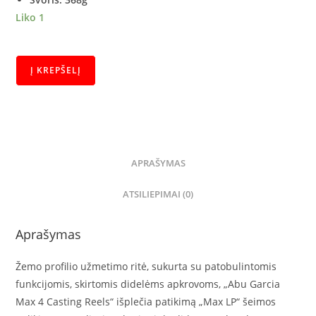
Liko 1
Į KREPŠELĮ
APRAŠYMAS
ATSILIEPIMAI (0)
Aprašymas
Žemo profilio užmetimo ritė, sukurta su patobulintomis
funkcijomis, skirtomis didelėms apkrovoms, „Abu Garcia
Max 4 Casting Reels“ išplečia patikimą „Max LP“ šeimos