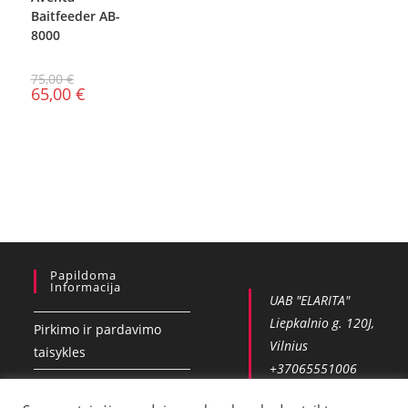
Baitfeeder AB-
8000
75,00
€
65,00
€
Papildoma
Informacija
UAB "ELARITA"
Liepkalnio g. 120J,
Pirkimo ir pardavimo
Vilnius
taisykles
+37065551006
Privatumo politika
info@vobla.lt