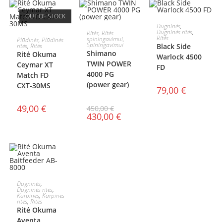
OUT OF STOCK
Į KREPŠELĮ
Dugninės
,
Į KREPŠELĮ
Dugninės ritės
,
Ritės
,
Ritės
DAUGIAU
Ritės
spiningavimui
,
Plūdinės
,
Plūdinės
AKCIJA!
Spiningavimui
ritės
,
Ritės
Black Side
Shimano
Ritė Okuma
Warlock 4500
TWIN POWER
Ceymar XT
FD
4000 PG
Match FD
(power gear)
CXT-30MS
79,00
€
49,00
€
450,00
€
430,00
€
Į KREPŠELĮ
Dugninės
,
AKCIJA!
Dugninės ritės
,
Karpinės
,
Karpinės
ritės
,
Ritės
Ritė Okuma
Aventa