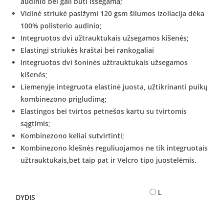
audinio bei gali būti išsegama;
Vidinė striukė pasižymi 120 gsm šilumos izoliacija dėka
100% polisterio audinio;
Integruotos dvi užtrauktukais užsegamos kišenės;
Elastingi striukės kraštai bei rankogaliai
Integruotos dvi šoninės užtrauktukais užsegamos
kišenės;
Liemenyje integruota elastinė juosta, užtikrinanti puikų
kombinezono prigludimą;
Elastingos bei tvirtos petnešos kartu su tvirtomis
sągtimis;
Kombinezono keliai sutvirtinti;
Kombinezono klešnės reguliuojamos ne tik integruotais
užtrauktukais,bet taip pat ir Velcro tipo juostelėmis.
L
DYDIS