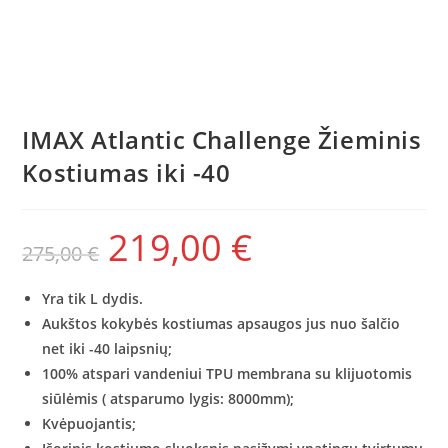
IMAX Atlantic Challenge Žieminis
Kostiumas iki -40
219,00
€
275,00
€
Yra tik L dydis.
Aukštos kokybės kostiumas apsaugos jus nuo šalčio
net iki -40 laipsnių;
100% atspari vandeniui TPU membrana su klijuotomis
siūlėmis ( atsparumo lygis: 8000mm);
Kvėpuojantis;