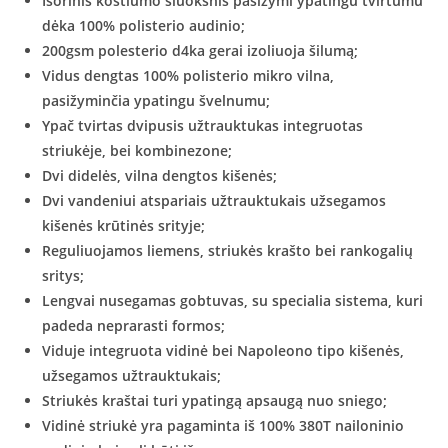
Išorinis kostiumo sluoksnis pasižymi ypatingu tvirtumu
dėka 100% polisterio audinio;
200gsm polesterio d4ka gerai izoliuoja šilumą;
Vidus dengtas 100% polisterio mikro vilna,
pasižyminčia ypatingu švelnumu;
Ypač tvirtas dvipusis užtrauktukas integruotas
striukėje, bei kombinezone;
Dvi didelės, vilna dengtos kišenės;
Dvi vandeniui atspariais užtrauktukais užsegamos
kišenės krūtinės srityje;
Reguliuojamos liemens, striukės krašto bei rankogalių
sritys;
Lengvai nusegamas gobtuvas, su specialia sistema, kuri
padeda neprarasti formos;
Viduje integruota vidinė bei Napoleono tipo kišenės,
užsegamos užtrauktukais;
Striukės kraštai turi ypatingą apsaugą nuo sniego;
Vidinė striukė yra pagaminta iš 100% 380T nailoninio