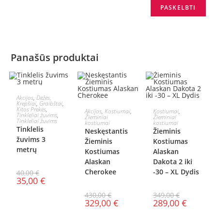
Panašūs produktai
Į KREPŠELĮ
Akcijos
,
Dėžės,
Krepšiai
,
Graibštai
,
PASIRINKTI
PASIRINKTI
Kitos Prekės
,
Akcijos
,
Kostiumai
,
Kostiumai
,
AKCIJA!
AKCIJA!
AKCIJA!
Tinkleliai žuvims
,
Žieminiai
Žieminiai
Tinkleliai žuvims
kostiumai
kostiumai
SAVYBES
SAVYBES
Tinklelis
Neskęstantis
Žieminis
žuvims 3
Žieminis
Kostiumas
metrų
Kostiumas
Alaskan
Alaskan
Dakota 2 iki
Cherokee
-30 – XL Dydis
40,00
€
35,00
€
430,00
€
349,00
€
329,00
€
289,00
€