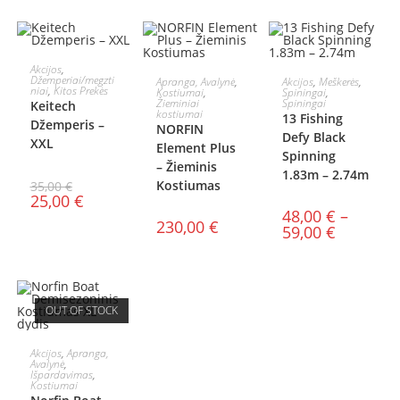
Į KREPŠELĮ
Akcijos
,
PASIRINKTI
PASIRINKTI
Džemperiai/megzti
Apranga, Avalynė
,
Akcijos
,
Meškerės
,
niai
,
Kitos Prekės
Kostiumai
,
Spiningai
,
AKCIJA!
AKCIJA!
Žieminiai
Spiningai
Keitech
SAVYBES
SAVYBES
kostiumai
13 Fishing
Džemperis –
NORFIN
Defy Black
XXL
Element Plus
Spinning
– Žieminis
1.83m – 2.74m
Kostiumas
35,00
€
25,00
€
48,00
€
–
230,00
€
59,00
€
OUT OF STOCK
DAUGIAU
Akcijos
,
Apranga,
Avalynė
,
Išpardavimas
,
Kostiumai