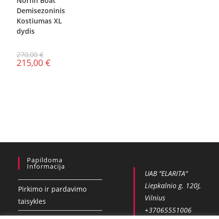
Norfin Boat
Demisezoninis
Kostiumas XL
dydis
270,00
€
215,00
€
Papildoma
Informacija
UAB "ELARITA"
Liepkalnio g. 120J,
Pirkimo ir pardavimo
Vilnius
taisykles
+37065551006