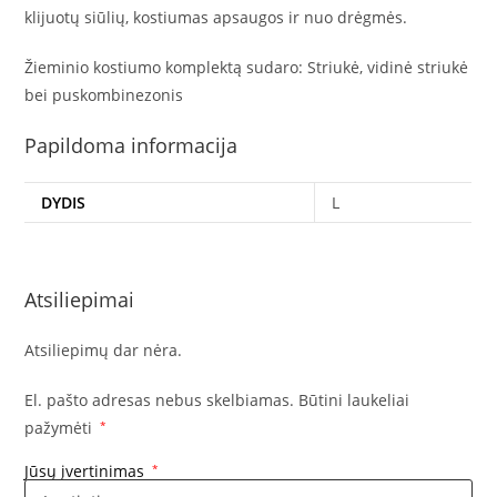
klijuotų siūlių, kostiumas apsaugos ir nuo drėgmės.
Žieminio kostiumo komplektą sudaro: Striukė, vidinė striukė
bei puskombinezonis
Papildoma informacija
DYDIS
L
Atsiliepimai
Atsiliepimų dar nėra.
El. pašto adresas nebus skelbiamas.
Būtini laukeliai
pažymėti
*
Jūsų įvertinimas
*