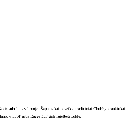
o ir subtilaus viliotojo. Šapalas kai neveikia tradiciniai Chubby krankiukai
innow 35SP arba Rigge 35F gali išgelbėti žūklę.