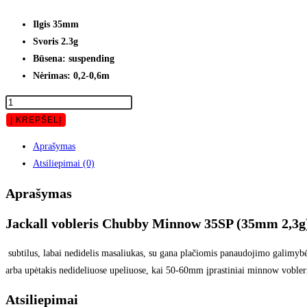
Ilgis 35mm
Svoris 2.3g
Būsena: suspending
Nėrimas: 0,2-0,6m
Į KREPŠELĮ
Aprašymas
Atsiliepimai (0)
Aprašymas
Jackall vobleris Chubby Minnow 35SP (35mm 2,3g
subtilus, labai nedidelis masaliukas, su gana plačiomis panaudojimo galimybėm
arba upėtakis nedideliuose upeliuose, kai 50-60mm įprastiniai minnow voble
Atsiliepimai