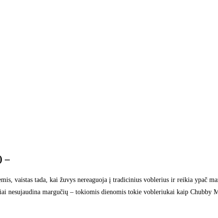
) –
is, vaistas tada, kai žuvys nereaguoja į tradicinius voblerius ir reikia ypač maž
riai nesujaudina margučių – tokiomis dienomis tokie vobleriukai kaip Chubby M