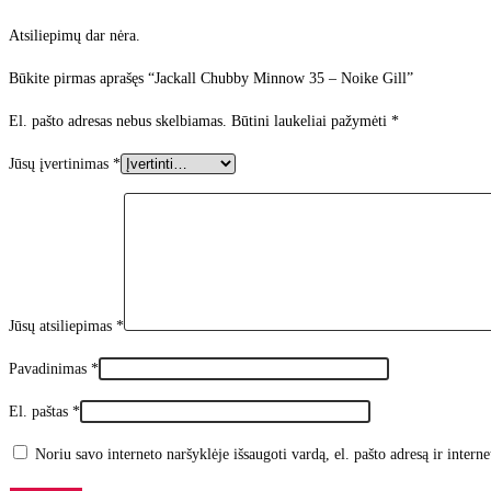
Atsiliepimų dar nėra.
Būkite pirmas aprašęs “Jackall Chubby Minnow 35 – Noike Gill”
El. pašto adresas nebus skelbiamas.
Būtini laukeliai pažymėti
*
Jūsų įvertinimas
*
Jūsų atsiliepimas
*
Pavadinimas
*
El. paštas
*
Noriu savo interneto naršyklėje išsaugoti vardą, el. pašto adresą ir interne