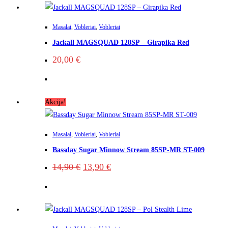
Masalai
,
Vobleriai
,
Vobleriai
Jackall MAGSQUAD 128SP – Girapika Red
20,00
€
Akcija!
Masalai
,
Vobleriai
,
Vobleriai
Bassday Sugar Minnow Stream 85SP-MR ST-009
14,90
€
13,90
€