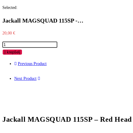
Selected:
Jackall MAGSQUAD 115SP -…
20,00
€
produkto
kiekis:
Į krepšelį
Jackall
Previous Product
MAGSQUAD
115SP
Next Product
-
Red
Head
Milky
White
Jackall MAGSQUAD 115SP – Red Head 