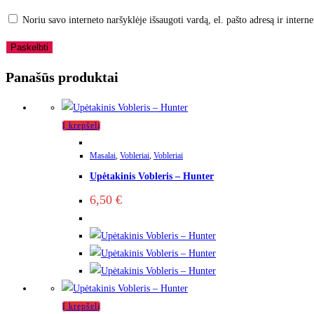
Noriu savo interneto naršyklėje išsaugoti vardą, el. pašto adresą ir interne
Panašūs produktai
Į krepšelį
Masalai
,
Vobleriai
,
Vobleriai
Upėtakinis Vobleris – Hunter
6,50
€
Į krepšelį