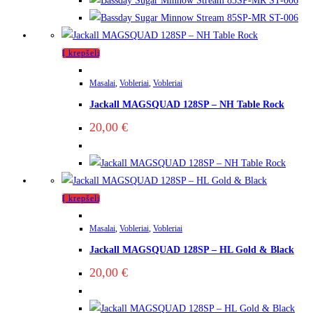
Į krepšelį
Masalai
,
Vobleriai
,
Vobleriai
Jackall MAGSQUAD 128SP – NH Table Rock
20,00
€
Į krepšelį
Masalai
,
Vobleriai
,
Vobleriai
Jackall MAGSQUAD 128SP – HL Gold & Black
20,00
€