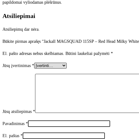
White
papildomai vyliodamas plėšrūnus.
Atsiliepimai
Atsiliepimų dar nėra.
Būkite pirmas aprašęs “Jackall MAGSQUAD 115SP – Red Head Milky White
El. pašto adresas nebus skelbiamas.
Būtini laukeliai pažymėti
*
Jūsų įvertinimas
*
Jūsų atsiliepimas
*
Pavadinimas
*
El. paštas
*