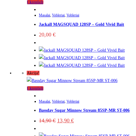
Į krepšelį
Masalai
,
Vobleriai
,
Vobleriai
Jackall MAGSQUAD 128SP – Gold Vivid Bait
20,00
€
Akcija!
Į krepšelį
Masalai
,
Vobleriai
,
Vobleriai
Bassday Sugar Minnow Stream 85SP-MR ST-006
Original
Current
14,90
€
13,90
€
price
price
was:
is:
14,90 €.
13,90 €.