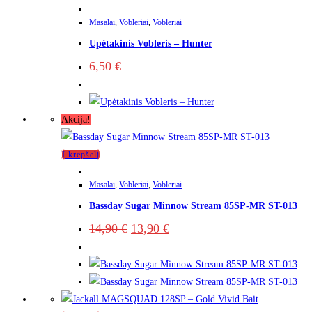
Masalai
,
Vobleriai
,
Vobleriai
Upėtakinis Vobleris – Hunter
6,50
€
Akcija!
Į krepšelį
Masalai
,
Vobleriai
,
Vobleriai
Bassday Sugar Minnow Stream 85SP-MR ST-013
Original
Current
14,90
€
13,90
€
price
price
was:
is:
14,90 €.
13,90 €.