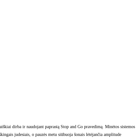
i aiškiai dirba ir naudojant paprastą Stop and Go pravedimą. Minėtos sistemos
raiškingais judesiais, o pauzės metu siūbuoja šonais lėtėjančia amplitude