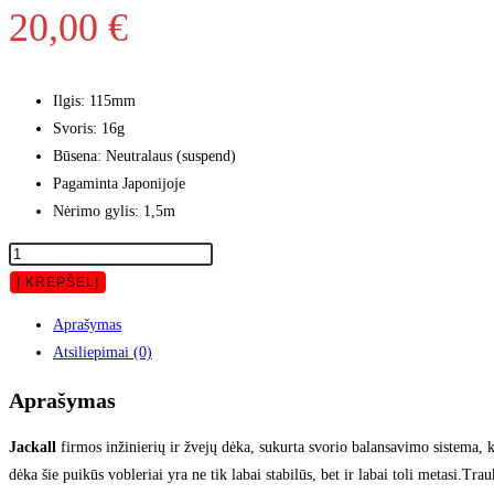
20,00
€
Ilgis: 115mm
Svoris: 16g
Būsena: Neutralaus
(suspend)
Pagaminta Japonijoje
Nėrimo gylis: 1,5m
produkto
kiekis:
Į KREPŠELĮ
Jackall
Aprašymas
MAGSQUAD
Atsiliepimai (0)
115SP
-
Aprašymas
Red
Head
Jackall
firmos inžinierių ir žvejų dėka, sukurta svorio balansavimo sistema, k
Milky
dėka šie puikūs vobleriai yra ne tik labai stabilūs, bet ir labai toli metasi.Trau