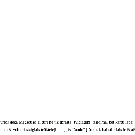
urios dėka Magsquad’ai turi ne tik įprastą “tvičinginį” žaidimą, bet kartu laba
kiant šį voblerį staigiais trūktelėjimais, jis “šaudo” į šonus labai stipriais ir iš