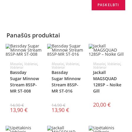
Panašūs produktai
Į KREPŠELĮ
Į KREPŠELĮ
Į KREPŠELĮ
Masalai
,
Vobleriai
,
Masalai
,
Vobleriai
,
Masalai
,
Vobleriai
,
Vobleriai
Vobleriai
Vobleriai
AKCIJA!
AKCIJA!
Bassday
Bassday
Jackall
Sugar Minnow
Sugar Minnow
MAGSQUAD
Stream 85SP-
Stream 85SP-
128SP – Noike
MR ST-008
MR ST-016
Gill
20,00
€
14,90
€
14,90
€
13,90
€
13,90
€