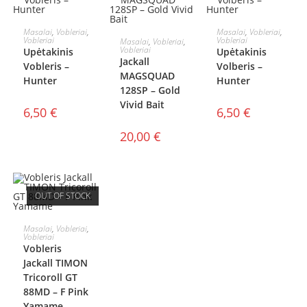
Į KREPŠELĮ
Į KREPŠELĮ
Masalai
,
Vobleriai
,
Masalai
,
Vobleriai
,
Į KREPŠELĮ
Vobleriai
Vobleriai
Masalai
,
Vobleriai
,
Vobleriai
Upėtakinis
Upėtakinis
Jackall
Vobleris –
Volberis –
MAGSQUAD
Hunter
Hunter
128SP – Gold
Vivid Bait
6,50
€
6,50
€
20,00
€
OUT OF STOCK
DAUGIAU
Masalai
,
Vobleriai
,
Vobleriai
Vobleris
Jackall TIMON
Tricoroll GT
88MD – F Pink
Yamame