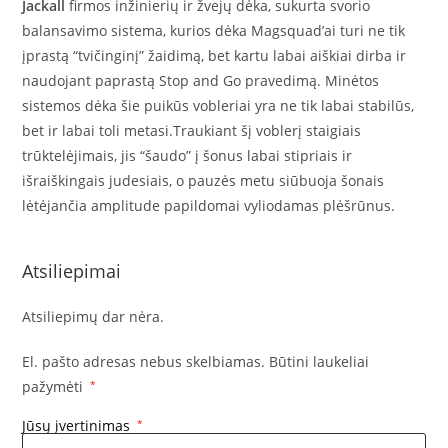
Jackall
firmos inžinierių ir žvejų dėka, sukurta svorio
balansavimo sistema, kurios dėka Magsquad’ai turi ne tik
įprastą “tvičinginį” žaidimą, bet kartu labai aiškiai dirba ir
naudojant paprastą Stop and Go pravedimą. Minėtos
sistemos dėka šie puikūs vobleriai yra ne tik labai stabilūs,
bet ir labai toli metasi.Traukiant šį voblerį staigiais
trūktelėjimais, jis “šaudo” į šonus labai stipriais ir
išraiškingais judesiais, o pauzės metu siūbuoja šonais
lėtėjančia amplitude papildomai vyliodamas plėšrūnus.
Atsiliepimai
Atsiliepimų dar nėra.
El. pašto adresas nebus skelbiamas.
Būtini laukeliai
pažymėti
*
Jūsų įvertinimas
*