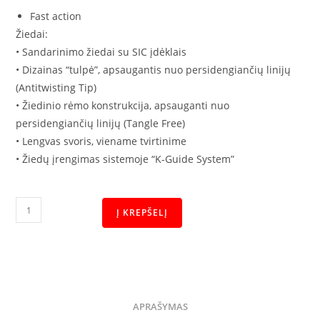
Fast action
Žiedai:
• Sandarinimo žiedai su SIC įdėklais
• Dizainas “tulpė”, apsaugantis nuo persidengiančių linijų
(Antitwisting Tip)
• Žiedinio rėmo konstrukcija, apsauganti nuo
persidengiančių linijų (Tangle Free)
• Lengvas svoris, viename tvirtinime
• Žiedų įrengimas sistemoje “K-Guide System”
Į KREPŠELĮ
APRAŠYMAS