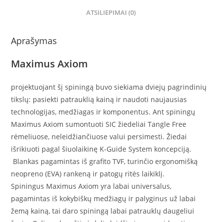
ATSILIEPIMAI (0)
Aprašymas
Maximus Axiom
projektuojant šį spiningą buvo siekiama dviejų pagrindinių
tikslų: pasiekti patrauklią kainą ir naudoti naujausias
technologijas, medžiagas ir komponentus. Ant spiningų
Maximus Axiom sumontuoti SIC žiedeliai Tangle Free
rėmeliuose, neleidžiančiuose valui persimesti. Žiedai
išrikiuoti pagal šiuolaikinę K-Guide System koncepciją.
Blankas pagamintas iš grafito TVF, turinčio ergonomišką
neopreno (EVA) rankeną ir patogų ritės laikiklį.
Spiningus Maximus Axiom yra labai universalus,
pagamintas iš kokybiškų medžiagų ir palyginus už labai
žemą kainą, tai daro spiningą labai patrauklų daugeliui