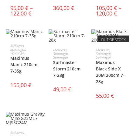
95,00
€
–
360,00
€
105,00
€
–
122,00
€
120,00
€
OUT OF STOCK
Į KREPŠELĮ
Meškerės
,
Į KREPŠELĮ
DAUGIAU
Spiningai
,
Meškerės
,
Meškerės
,
Spiningai
Spiningai
,
Spiningai
,
Spiningai
Spiningai
Maximus
Surfmaster
Maximus
Manic 210cm
Storm 210cm
Black Side X
7-35g
7-28g
20M 200cm 7-
28g
155,00
€
49,00
€
55,00
€
PASIRINKTI
Meškerės
,