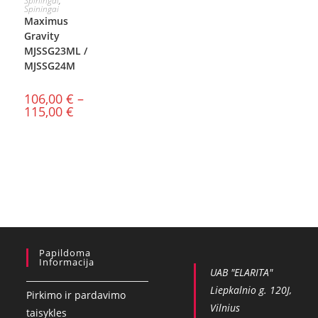
Spiningai
,
Spiningai
SAVYBES
Maximus
Gravity
MJSSG23ML /
MJSSG24M
106,00
€
–
115,00
€
Papildoma
Informacija
UAB "ELARITA"
Liepkalnio g. 120J,
Pirkimo ir pardavimo
Vilnius
taisykles