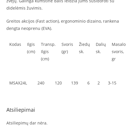
žvejų. Galinga kumštinė dalis leidžia jums susidoroti su
didelėmis žuvimis.
Greitos akcijos (Fast action), ergonominio dizaino, rankena
dengta neoprenu (EVA).
Kodas
Ilgis
Transp.
Svoris
Žiedų
Dalių
Masalo
(cm)
Ilgis
(gr)
sk.
sk.
svoris,
(cm)
gr
MSAX24L
240
120
139
6
2
3-15
Atsiliepimai
Atsiliepimų dar nėra.