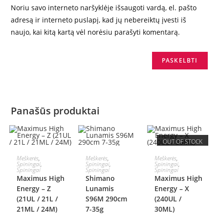
Noriu savo interneto naršyklėje išsaugoti vardą, el. pašto
adresą ir interneto puslapį, kad jų nebereiktų įvesti iš
naujo, kai kitą kartą vėl norėsiu parašyti komentarą.
Panašūs produktai
OUT OF STOCK
PASIRINKTI
Į KREPŠELĮ
PASIRINKTI
Meškerės
,
Meškerės
,
Meškerės
,
Spiningai
,
Spiningai
,
Spiningai
,
Spiningai
Spiningai
Spiningai
SAVYBES
SAVYBES
Maximus High
Shimano
Maximus High
Energy – Z
Lunamis
Energy – X
(21UL / 21L /
S96M 290cm
(240UL /
21ML / 24M)
7-35g
30ML)