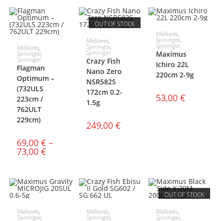
OUT OF STOCK
Į KREPŠELĮ
Meškerės
,
DAUGIAU
Spiningai
,
Meškerės
,
PASIRINKTI
Spiningai
Spiningai
,
Meškerės
,
Spiningai
Spiningai
,
Maximus
Spiningai
Crazy Fish
Ichiro 22L
SAVYBES
Flagman
Nano Zero
220cm 2-9g
Optimum –
NSR582S
(732ULS
172cm 0.2-
53,00
€
223cm /
1.5g
762ULT
229cm)
249,00
€
69,00
€
–
73,00
€
OUT OF STOCK
PASIRINKTI
PASIRINKTI
DAUGIAU
Meškerės
,
Meškerės
,
Meškerės
,
Spiningai
,
Spiningai
,
Spiningai
,
AKCIJA!