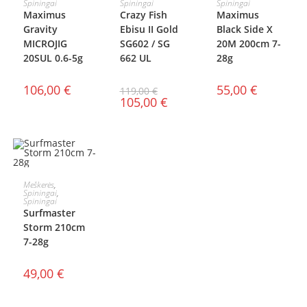
Spiningai
Spiningai
Spiningai
SAVYBES
SAVYBES
Maximus
Crazy Fish
Maximus
Gravity
Ebisu II Gold
Black Side X
MICROJIG
SG602 / SG
20M 200cm 7-
20SUL 0.6-5g
662 UL
28g
106,00
€
55,00
€
119,00
€
105,00
€
Į KREPŠELĮ
Meškerės
,
Spiningai
,
Spiningai
Surfmaster
Storm 210cm
7-28g
49,00
€