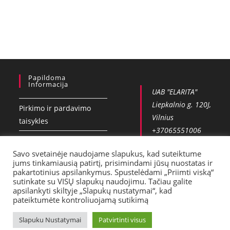
Papildoma
Informacija
UAB "ELARITA"
Liepkalnio g. 120J,
Pirkimo ir pardavimo
Vilnius
taisykles
+37065551006
Privatumo politika
info@vobla.lt
Savo svetainėje naudojame slapukus, kad suteiktume
Kontaktai
jums tinkamiausią patirtį, prisimindami jūsų nuostatas ir
pakartotinius apsilankymus. Spustelėdami „Priimti viską“
Pristatymas
sutinkate su VISŲ slapukų naudojimu. Tačiau galite
apsilankyti skiltyje „Slapukų nustatymai“, kad
pateiktumėte kontroliuojamą sutikimą
Slapuku Nustatymai
Patvirtinti visus