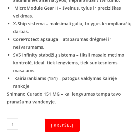
aliumininės alternatyvos, neprarandant tvirtumo.
MicroModule Gear II – švelnus, tylus ir preciziškas
veikimas.
X-Ship sistema – maksimali galia, tolygus krumpliaračių
darbas.
CoreProtect apsauga – atsparumas drėgmei ir
nešvarumams.
SVS Infinity stabdžių sistema – tiksli masalo metimo
kontrolė, ideali tiek lengviems, tiek sunkesniems
masalams.
Kairiarankiams (151) – patogus valdymas kairėje
rankoje.
Shimano Curado 151 MG – kai lengvumas tampa tavo
pranašumu vandenyje.
Į KREPŠELĮ