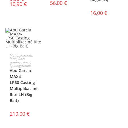
56,00
€
10,90
€
16,00
€
Į KREPŠELĮ
Multiplikacinės
,
Ritės
,
Ritės
spiningavimui
,
Spiningavimui
Abu Garcia
MAX4-
LP60 Casting
Multiplikacinė
Ritė LH (Big
Bait)
219,00
€