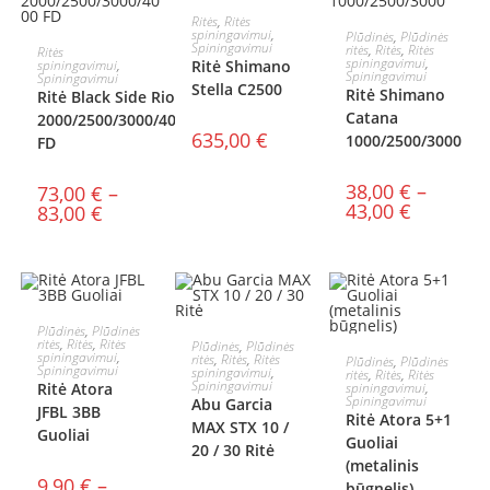
Į KREPŠELĮ
Ritės
,
Ritės
PASIRINKTI
spiningavimui
,
Plūdinės
,
Plūdinės
PASIRINKTI
Spiningavimui
ritės
,
Ritės
,
Ritės
Ritės
AKCIJA!
spiningavimui
,
spiningavimui
,
Ritė Shimano
SAVYBES
Spiningavimui
Spiningavimui
Stella C2500
SAVYBES
Ritė Shimano
Ritė Black Side Riot
Catana
2000/2500/3000/4000
635,00
€
1000/2500/3000
FD
38,00
€
–
73,00
€
–
43,00
€
83,00
€
PASIRINKTI
Plūdinės
,
Plūdinės
PASIRINKTI
ritės
,
Ritės
,
Ritės
Plūdinės
,
Plūdinės
PASIRINKTI
spiningavimui
,
ritės
,
Ritės
,
Ritės
Plūdinės
,
Plūdinės
SAVYBES
Spiningavimui
spiningavimui
,
ritės
,
Ritės
,
Ritės
SAVYBES
Spiningavimui
Ritė Atora
spiningavimui
,
SAVYBES
Spiningavimui
Abu Garcia
JFBL 3BB
Ritė Atora 5+1
MAX STX 10 /
Guoliai
Guoliai
20 / 30 Ritė
(metalinis
9,90
€
–
būgnelis)