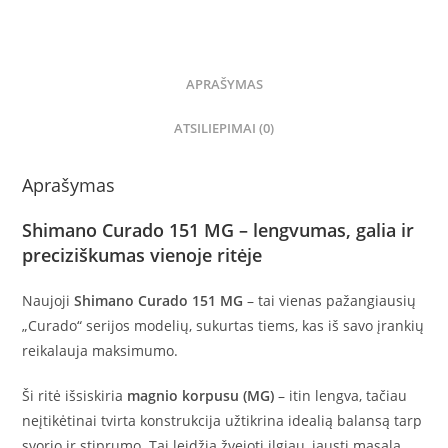
APRAŠYMAS
ATSILIEPIMAI (0)
Aprašymas
Shimano Curado 151 MG – lengvumas, galia ir
preciziškumas vienoje ritėje
Naujoji
Shimano Curado 151 MG
– tai vienas pažangiausių
„Curado“ serijos modelių, sukurtas tiems, kas iš savo įrankių
reikalauja maksimumo.
Ši ritė išsiskiria
magnio korpusu (MG)
– itin lengva, tačiau
neįtikėtinai tvirta konstrukcija užtikrina idealią balansą tarp
svorio ir stiprumo. Tai leidžia žvejoti ilgiau, jausti masalą