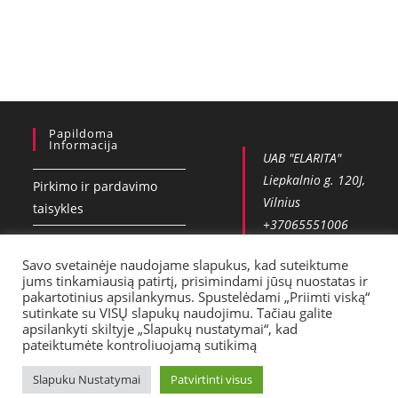
Papildoma
Informacija
UAB "ELARITA"
Liepkalnio g. 120J,
Pirkimo ir pardavimo
Vilnius
taisykles
+37065551006
Privatumo politika
info@vobla.lt
Savo svetainėje naudojame slapukus, kad suteiktume
Kontaktai
jums tinkamiausią patirtį, prisimindami jūsų nuostatas ir
pakartotinius apsilankymus. Spustelėdami „Priimti viską“
Pristatymas
sutinkate su VISŲ slapukų naudojimu. Tačiau galite
apsilankyti skiltyje „Slapukų nustatymai“, kad
pateiktumėte kontroliuojamą sutikimą
Slapuku Nustatymai
Patvirtinti visus