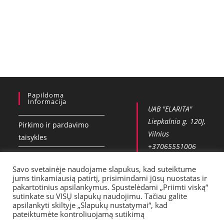
Papildoma
Informacija
UAB "ELARITA"
Liepkalnio g. 120J,
Pirkimo ir pardavimo
Vilnius
taisykles
+37065551006
Privatumo politika
info@vobla.lt
Savo svetainėje naudojame slapukus, kad suteiktume
Kontaktai
jums tinkamiausią patirtį, prisimindami jūsų nuostatas ir
pakartotinius apsilankymus. Spustelėdami „Priimti viską“
Pristatymas
sutinkate su VISŲ slapukų naudojimu. Tačiau galite
apsilankyti skiltyje „Slapukų nustatymai“, kad
pateiktumėte kontroliuojamą sutikimą