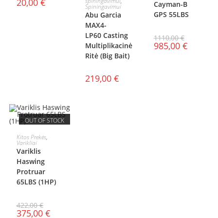
spiningavimui
,
20,00
€
Cayman-B
Spiningavimui
GPS 55LBS
Abu Garcia
MAX4-
LP60 Casting
1110,00
€
985,00
€
Multiplikacinė
Ritė (Big Bait)
219,00
€
OUT OF STOCK
DAUGIAU
Kitos Prekės
,
Varikliai
Variklis
Haswing
Protruar
65LBS (1HP)
422,00
€
375,00
€