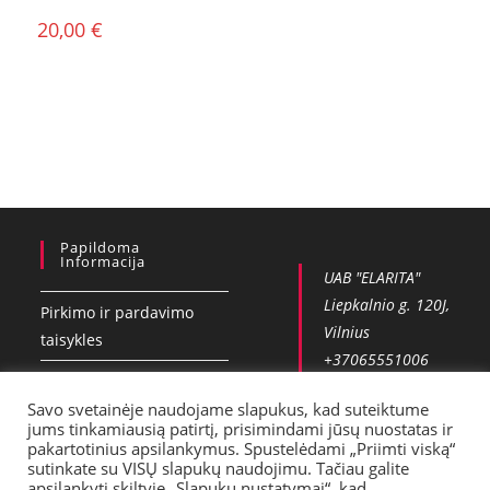
20,00
€
Papildoma
Informacija
UAB "ELARITA"
Liepkalnio g. 120J,
Pirkimo ir pardavimo
Vilnius
taisykles
+37065551006
Privatumo politika
info@vobla.lt
Savo svetainėje naudojame slapukus, kad suteiktume
Kontaktai
jums tinkamiausią patirtį, prisimindami jūsų nuostatas ir
pakartotinius apsilankymus. Spustelėdami „Priimti viską“
Pristatymas
sutinkate su VISŲ slapukų naudojimu. Tačiau galite
apsilankyti skiltyje „Slapukų nustatymai“, kad