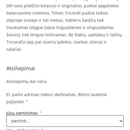
Dėl savo plokščio korpuso ir originalios, puikiai apgalvotos
balansavimo sistemos, Timon Tricoroll puikiai laikosi
stiprioje srovėje ir toli metasi. Vobleris žaidžia tiek
traukiamas tolygiai (labai linguodamas ir vingiuodamas
šonais), tiek lengvai tvičinamas. Be šlakių, upėtakių ir lašišų,
Tricoroll’a taip pat stveria lydekos, starkiai, ešeriai ir
salačiai.
Atsiliepimai
Atsiliepimų dar nėra.
El. pašto adresas nebus skelbiamas.
Būtini laukeliai
pažymėti
*
Jūsų įvertinimas
*
*