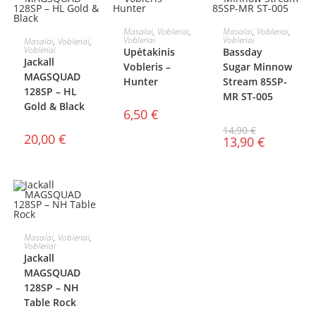
Į KREPŠELĮ
Į KREPŠELĮ
Masalai
,
Vobleriai
,
Masalai
,
Vobleriai
,
Į KREPŠELĮ
Vobleriai
Vobleriai
Masalai
,
Vobleriai
,
AKCIJA!
Vobleriai
Upėtakinis
Bassday
Jackall
Vobleris –
Sugar Minnow
MAGSQUAD
Hunter
Stream 85SP-
128SP – HL
MR ST-005
Gold & Black
6,50
€
14,90
€
20,00
€
13,90
€
Į KREPŠELĮ
Masalai
,
Vobleriai
,
Vobleriai
Jackall
MAGSQUAD
128SP – NH
Table Rock