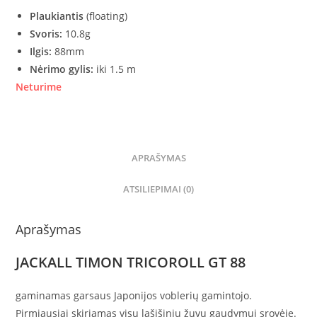
Plaukiantis
(floating)
Svoris:
10.8g
Ilgis:
88mm
Nėrimo gylis:
iki 1.5 m
Neturime
APRAŠYMAS
ATSILIEPIMAI (0)
Aprašymas
JACKALL TIMON TRICOROLL GT 88
gaminamas garsaus Japonijos voblerių gamintojo.
Pirmiausiai skiriamas visų lašišinių žuvų gaudymui srovėje.