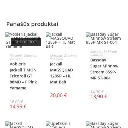
Panašūs produktai
OUT OF STOCK
Į KREPŠELĮ
Masalai
,
Vobleriai
,
DAUGIAU
Į KREPŠELĮ
Vobleriai
Masalai
,
Vobleriai
,
Masalai
,
Vobleriai
,
AKCIJA!
Vobleriai
Vobleriai
Bassday
Vobleris
Jackall
Sugar Minnow
Jackall TIMON
MAGSQUAD
Stream 85SP-
Tricoroll GT
128SP – HL
MR ST-004
88MD – F Pink
Mat Bait
Yamame
14,90
€
20,00
€
13,90
€
16,00
€
14,99
€