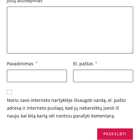
Jūsų atsiliepimas
Pavadinimas
*
El. paštas
*
Noriu savo interneto naršyklėje išsaugoti vardą, el. pašto
adresą ir interneto puslapį, kad jų nebereiktų įvesti iš
naujo, kai kitą kartą vėl norėsiu parašyti komentarą.