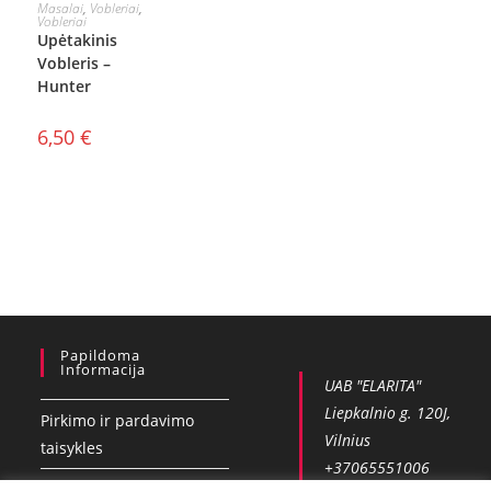
Į KREPŠELĮ
Masalai
,
Vobleriai
,
Vobleriai
Upėtakinis
Vobleris –
Hunter
6,50
€
Papildoma
Informacija
UAB "ELARITA"
Liepkalnio g. 120J,
Pirkimo ir pardavimo
Vilnius
taisykles
+37065551006
Privatumo politika