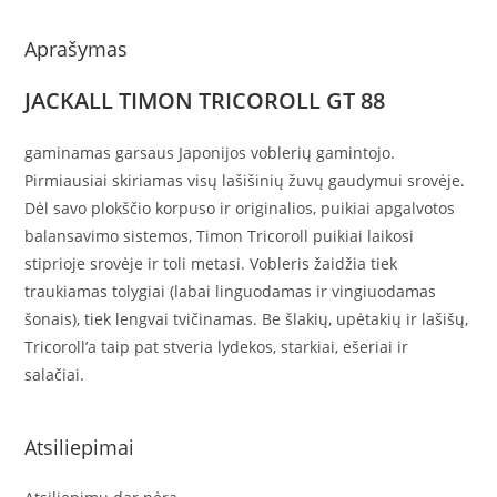
Aprašymas
JACKALL TIMON TRICOROLL GT 88
gaminamas garsaus Japonijos voblerių gamintojo.
Pirmiausiai skiriamas visų lašišinių žuvų gaudymui srovėje.
Dėl savo plokščio korpuso ir originalios, puikiai apgalvotos
balansavimo sistemos, Timon Tricoroll puikiai laikosi
stiprioje srovėje ir toli metasi. Vobleris žaidžia tiek
traukiamas tolygiai (labai linguodamas ir vingiuodamas
šonais), tiek lengvai tvičinamas. Be šlakių, upėtakių ir lašišų,
Tricoroll’a taip pat stveria lydekos, starkiai, ešeriai ir
salačiai.
Atsiliepimai