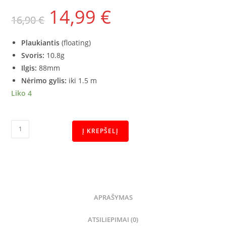
14,99
€
16,90
€
Plaukiantis
(floating)
Svoris:
10.8g
Ilgis:
88mm
Nėrimo gylis:
iki 1.5 m
Liko 4
Į KREPŠELĮ
APRAŠYMAS
ATSILIEPIMAI (0)