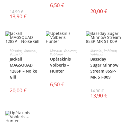
6,50
€
20,00
€
14,90
€
13,90
€
Į KREPŠELĮ
Į KREPŠELĮ
Į KREPŠELĮ
Masalai
,
Vobleriai
,
Masalai
,
Vobleriai
,
Masalai
,
Vobleriai
,
Vobleriai
Vobleriai
Vobleriai
AKCIJA!
Jackall
Upėtakinis
Bassday
MAGSQUAD
Volberis –
Sugar Minnow
128SP – Noike
Hunter
Stream 85SP-
Gill
MR ST-009
6,50
€
20,00
€
14,90
€
13,90
€