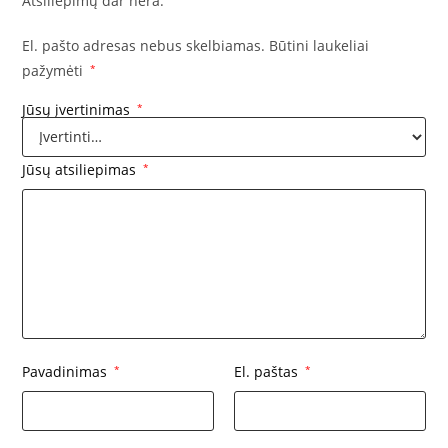
Atsiliepimų dar nėra.
El. pašto adresas nebus skelbiamas.
Būtini laukeliai
pažymėti
*
Jūsų įvertinimas
*
Jūsų atsiliepimas
*
Pavadinimas
*
El. paštas
*