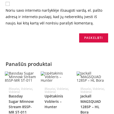
Noriu savo interneto naršyklėje išsaugoti vardą, el. pašto
adresą ir interneto puslapį, kad jų nebereiktų įvesti iš
naujo, kai kitą kartą vėl norėsiu parašyti komentarą.
Panašūs produktai
Į KREPŠELĮ
Į KREPŠELĮ
Į KREPŠELĮ
Masalai
,
Vobleriai
,
Masalai
,
Vobleriai
,
Masalai
,
Vobleriai
,
Vobleriai
Vobleriai
Vobleriai
AKCIJA!
Bassday
Upėtakinis
Jackall
Sugar Minnow
Vobleris –
MAGSQUAD
Stream 85SP-
Hunter
128SP – HL
MR ST-011
Bora