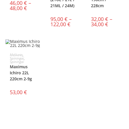
46,00
€
–
21ML / 24M)
228cm
48,00
€
95,00
€
–
32,00
€
–
122,00
€
34,00
€
Į KREPŠELĮ
Meškerės
,
Spiningai
,
Spiningai
Maximus
Ichiro 22L
220cm 2-9g
53,00
€