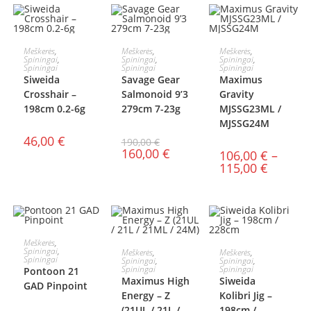
Į KREPŠELĮ
PASIRINKTI
PASIRINKTI
Meškerės
,
Meškerės
,
Meškerės
,
Spiningai
,
Spiningai
,
Spiningai
,
AKCIJA!
Spiningai
Spiningai
Spiningai
SAVYBES
SAVYBES
Siweida
Savage Gear
Maximus
Crosshair –
Salmonoid 9’3
Gravity
198cm 0.2-6g
279cm 7-23g
MJSSG23ML /
MJSSG24M
46,00
€
190,00
€
160,00
€
106,00
€
–
115,00
€
PASIRINKTI
Meškerės
,
PASIRINKTI
PASIRINKTI
Spiningai
,
Meškerės
,
Meškerės
,
Spiningai
Spiningai
,
Spiningai
,
SAVYBES
Spiningai
Spiningai
Pontoon 21
SAVYBES
SAVYBES
Maximus High
Siweida
GAD Pinpoint
Energy – Z
Kolibri Jig –
(21UL / 21L /
198cm /