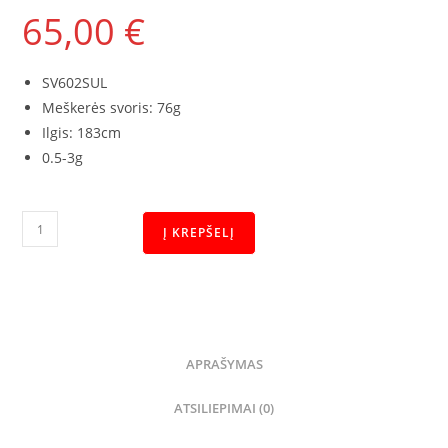
65,00
€
SV602SUL
Meškerės svoris: 76g
Ilgis: 183cm
0.5-3g
Į KREPŠELĮ
APRAŠYMAS
ATSILIEPIMAI (0)