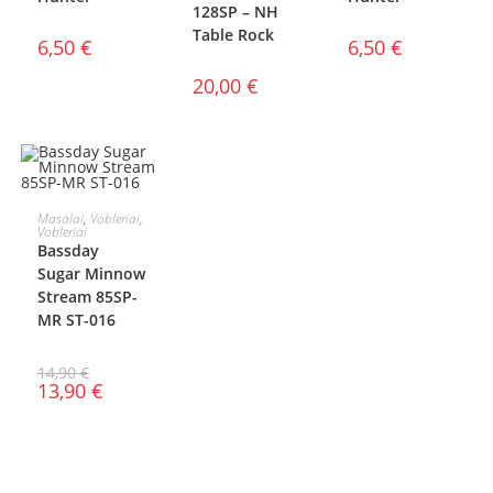
128SP – NH
Table Rock
6,50
€
6,50
€
20,00
€
Į KREPŠELĮ
Masalai
,
Vobleriai
,
Vobleriai
AKCIJA!
Bassday
Sugar Minnow
Stream 85SP-
MR ST-016
14,90
€
13,90
€