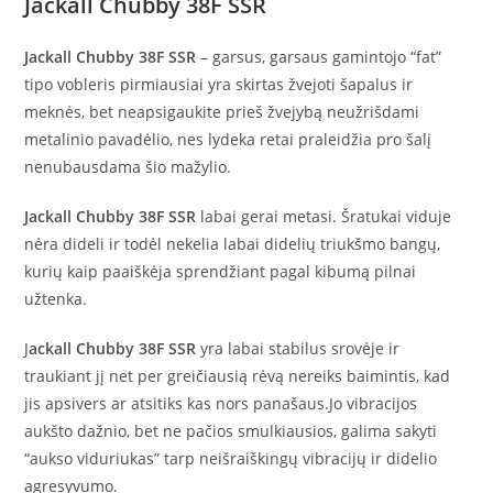
Jackall Chubby 38F SSR
Jackall Chubby 38F SSR
– garsus, garsaus gamintojo “fat”
tipo vobleris pirmiausiai yra skirtas žvejoti šapalus ir
meknės, bet neapsigaukite prieš žvejybą neužrišdami
metalinio pavadėlio, nes lydeka retai praleidžia pro šalį
nenubausdama šio mažylio.
Jackall Chubby 38F SSR
labai gerai metasi. Šratukai viduje
nėra dideli ir todėl nekelia labai didelių triukšmo bangų,
kurių kaip paaiškėja sprendžiant pagal kibumą pilnai
užtenka.
J
ackall Chubby 38F SSR
yra labai stabilus srovėje ir
traukiant jį net per greičiausią rėvą nereiks baimintis, kad
jis apsivers ar atsitiks kas nors panašaus.Jo vibracijos
aukšto dažnio, bet ne pačios smulkiausios, galima sakyti
“aukso viduriukas” tarp neišraiškingų vibracijų ir didelio
agresyvumo.