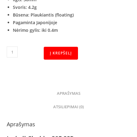
Svoris: 4.2
g
Būsena: Plaukiantis
(floating)
Pagaminta Japonijoje
Nėrimo gylis: iki 0.4m
Į KREPŠELĮ
APRAŠYMAS
ATSILIEPIMAI (0)
Aprašymas