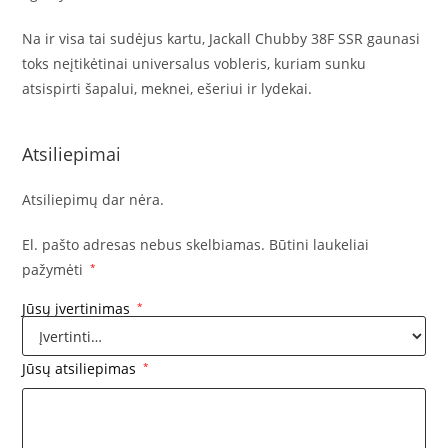
Na ir visa tai sudėjus kartu, Jackall Chubby 38F SSR gaunasi
toks neįtikėtinai universalus vobleris, kuriam sunku
atsispirti šapalui, meknei, ešeriui ir lydekai.
Atsiliepimai
Atsiliepimų dar nėra.
El. pašto adresas nebus skelbiamas.
Būtini laukeliai
pažymėti
*
Jūsų įvertinimas
*
Jūsų atsiliepimas
*