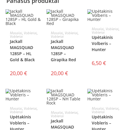
Panašūs produktai
Į KREPŠELĮ
Masalai
,
Vobleriai
,
Į KREPŠELĮ
Į KREPŠELĮ
Vobleriai
Masalai
,
Vobleriai
,
Masalai
,
Vobleriai
,
Vobleriai
Vobleriai
Upėtakinis
Jackall
Jackall
Volberis –
MAGSQUAD
MAGSQUAD
Hunter
128SP – HL
128SP –
Gold & Black
Girapika Red
6,50
€
20,00
€
20,00
€
Į KREPŠELĮ
Į KREPŠELĮ
Masalai
,
Vobleriai
,
Masalai
,
Vobleriai
,
Į KREPŠELĮ
Vobleriai
Vobleriai
Masalai
,
Vobleriai
,
Vobleriai
Upėtakinis
Upėtakinis
Jackall
Vobleris –
Vobleris –
MAGSQUAD
Hunter
Hunter