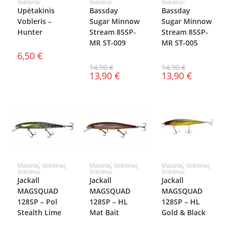
Vobleriai
Vobleriai
Vobleriai
Upėtakinis
Bassday
Bassday
Vobleris –
Sugar Minnow
Sugar Minnow
Hunter
Stream 85SP-
Stream 85SP-
MR ST-009
MR ST-005
6,50
€
14,90
€
14,90
€
13,90
€
13,90
€
Į KREPŠELĮ
Į KREPŠELĮ
Į KREPŠELĮ
Masalai
,
Vobleriai
,
Masalai
,
Vobleriai
,
Masalai
,
Vobleriai
,
Vobleriai
Vobleriai
Vobleriai
Jackall
Jackall
Jackall
MAGSQUAD
MAGSQUAD
MAGSQUAD
128SP – Pol
128SP – HL
128SP – HL
Stealth Lime
Mat Bait
Gold & Black