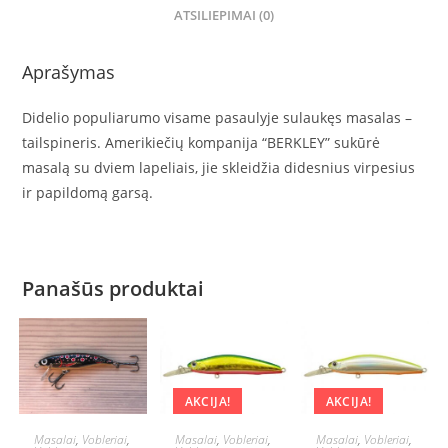
ATSILIEPIMAI (0)
Aprašymas
Didelio populiarumo visame pasaulyje sulaukęs masalas –
tailspineris. Amerikiečių kompanija “BERKLEY” sukūrė
masalą su dviem lapeliais, jie skleidžia didesnius virpesius
ir papildomą garsą.
Panašūs produktai
AKCIJA!
AKCIJA!
Į KREPŠELĮ
Į KREPŠELĮ
Į KREPŠELĮ
Masalai
,
Vobleriai
,
Masalai
,
Vobleriai
,
Masalai
,
Vobleriai
,