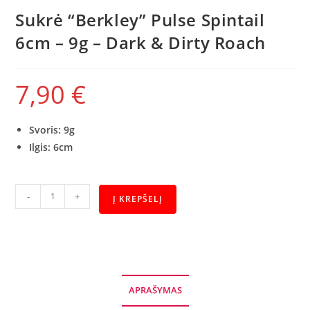
Sukrė “Berkley” Pulse Spintail
6cm – 9g – Dark & Dirty Roach
7,90
€
Svoris: 9g
Ilgis: 6cm
-
+
Į KREPŠELĮ
APRAŠYMAS