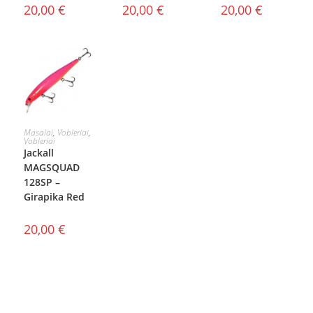
20,00
€
20,00
€
20,00
€
Į KREPŠELĮ
Masalai
,
Vobleriai
,
Vobleriai
Jackall
MAGSQUAD
128SP –
Girapika Red
20,00
€