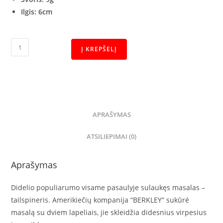
Ilgis: 6cm
Į KREPŠELĮ
APRAŠYMAS
ATSILIEPIMAI (0)
Aprašymas
Didelio populiarumo visame pasaulyje sulaukęs masalas –
tailspineris. Amerikiečių kompanija “BERKLEY” sukūrė
masalą su dviem lapeliais, jie skleidžia didesnius virpesius