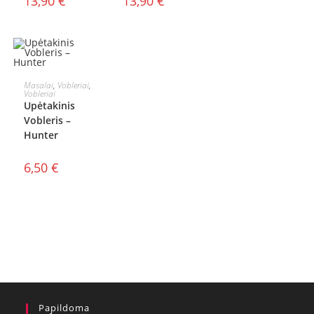
13,90
€
13,90
€
Į KREPŠELĮ
Masalai
,
Vobleriai
,
Vobleriai
Upėtakinis
Vobleris –
Hunter
6,50
€
Papildoma