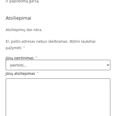
ir papildomą garsą.
Atsiliepimai
Atsiliepimų dar nėra.
El. pašto adresas nebus skelbiamas.
Būtini laukeliai
pažymėti
*
Jūsų įvertinimas
*
Jūsų atsiliepimas
*