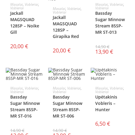
Į KREPŠELĮ
Į KREPŠELĮ
Masalai
,
Vobleriai
,
Masalai
,
Vobleriai
,
Į KREPŠELĮ
Vobleriai
Vobleriai
Masalai
,
Vobleriai
,
AKCIJA!
Vobleriai
Jackall
Bassday
Jackall
MAGSQUAD
Sugar Minnow
MAGSQUAD
128SP – Noike
Stream 85SP-
128SP –
Gill
MR ST-013
Girapika Red
20,00
€
14,90
€
20,00
€
13,90
€
Į KREPŠELĮ
Į KREPŠELĮ
Į KREPŠELĮ
Masalai
,
Vobleriai
,
Masalai
,
Vobleriai
,
Masalai
,
Vobleriai
,
Vobleriai
Vobleriai
Vobleriai
AKCIJA!
AKCIJA!
Bassday
Bassday
Upėtakinis
Sugar Minnow
Sugar Minnow
Vobleris –
Stream 85SP-
Stream 85SP-
Hunter
MR ST-016
MR ST-006
6,50
€
14,90
€
14,90
€